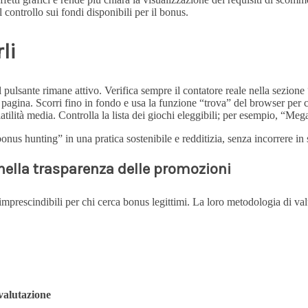
 controllo sui fondi disponibili per il bonus.
li
l pulsante rimane attivo. Verifica sempre il contatore reale nella sezio
i pagina. Scorri fino in fondo e usa la funzione “trova” del browser per 
volatilità media. Controlla la lista dei giochi eleggibili; per esempio, “M
nus hunting” in una pratica sostenibile e redditizia, senza incorrere in 
e nella trasparenza delle promozioni
imprescindibili per chi cerca bonus legittimi. La loro metodologia di valuta
valutazione