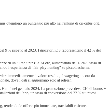
nus ottengono un punteggio più alto nei ranking di cir‑onlus.org,
el 9 % rispetto al 2023. I giocatori iOS rappresentano il 42 % del
adenze di un “Free Spins” a 24 ore, aumentando del 18 % il tasso di
rando l’esperienza di “fair‑play hunting” su piccoli schermi.
edere immediatamente il valore residuo, il wagering ancora da
onale, dove i dati si aggiornano solo al refresh.
us Hunt” nel gennaio 2024. La promozione prevedeva €10 di bonus +
nstallazioni dell’app, un tasso di conversione del 22 % sui nuovi
 rendendo le offerte più immediate, tracciabili e sicure.