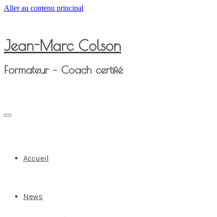
Aller au contenu principal
Jean-Marc Colson
Formateur – Coach certifié
Accueil
News