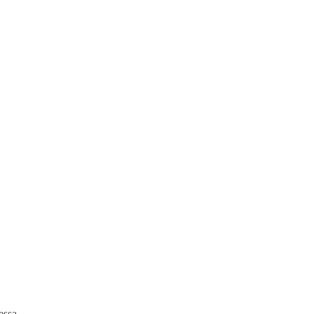
essa.