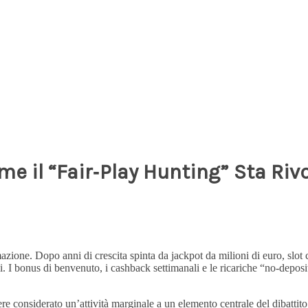
me il “Fair‑Play Hunting” Sta Ri
ione. Dopo anni di crescita spinta da jackpot da milioni di euro, slot c
i. I bonus di benvenuto, i cashback settimanali e le ricariche “no‑depo
re considerato un’attività marginale a un elemento centrale del dibattit