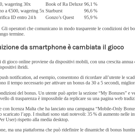
0, wagering 30x
Book of Ra Deluxe
96,1 %
ino a €500, wagering 5x
Starburst
96,6 %
rifica ID entro 24 h
Gonzo’s Quest
95,9 %
 Gli operatori che comunicano in modo trasparente le condizioni dei bo
lungo termine.
fruizione da smartphone è cambiata il gioco
di gioco online proviene da dispositivi mobili, con una crescita annua d
spositivi ibridi.
 push notification, ad esempio, consentono di ricordare all’utente le sc
ucono il tempo necessario per attivare un bonus da 30 a 5 secondi, miglio
condizioni del bonus. Un utente può aprire la sezione “My Bonuses” e v
vello di trasparenza è impossibile da replicare su una pagina web tradizi
ore con licenza Malta che ha lanciato una campagna “Mobile‑Only Bon
scaricato l’app. I risultati sono stati notevoli: 35 % di aumento nelle i
 User) rispetto alla media desktop.
one, ma una piattaforma che può ridefinire le dinamiche di bonus hunting,