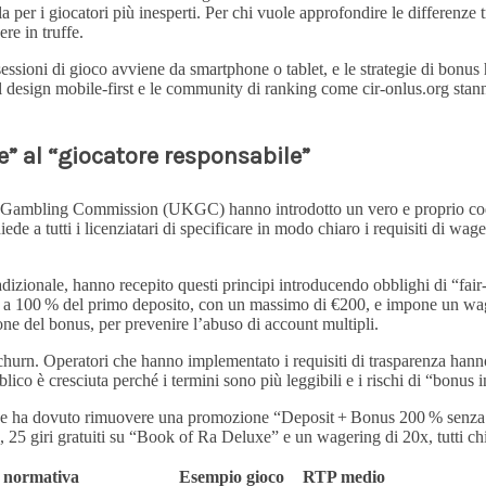
per i giocatori più inesperti. Per chi vuole approfondire le differenze tra
re in truffe.
essioni di gioco avviene da smartphone o tablet, e le strategie di bonus
il design mobile‑first e le community di ranking come cir‑onlus.org stan
e” al “giocatore responsabile”
 Gambling Commission (UKGC) hanno introdotto un vero e proprio codi
a tutti i licenziatari di specificare in modo chiaro i requisiti di wageri
ionale, hanno recepito questi principi introducendo obblighi di “fair‑
us a 100 % del primo deposito, con un massimo di €200, e impone un wage
ione del bonus, per prevenire l’abuso di account multipli.
hurn. Operatori che hanno implementato i requisiti di trasparenza hann
ico è cresciuta perché i termini sono più leggibili e i rischi di “bonus in
he ha dovuto rimuovere una promozione “Deposit + Bonus 200 % senza limi
5 giri gratuiti su “Book of Ra Deluxe” e un wagering di 20x, tutti chia
 normativa
Esempio gioco
RTP medio