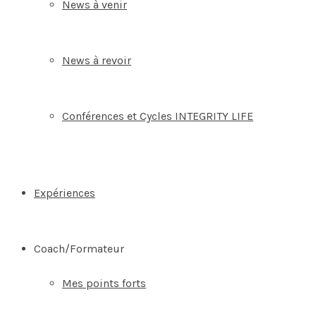
News à venir
News à revoir
Conférences et Cycles INTEGRITY LIFE
Expériences
Coach/Formateur
Mes points forts