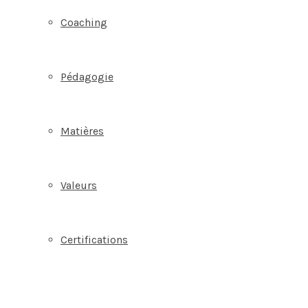
Coaching
Pédagogie
Matières
Valeurs
Certifications