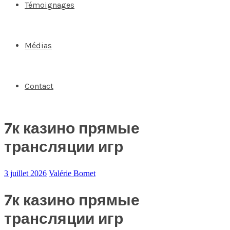
Témoignages
Médias
Contact
7к казино прямые
трансляции игр
3 juillet 2026
Valérie Bornet
7к казино прямые
трансляции игр