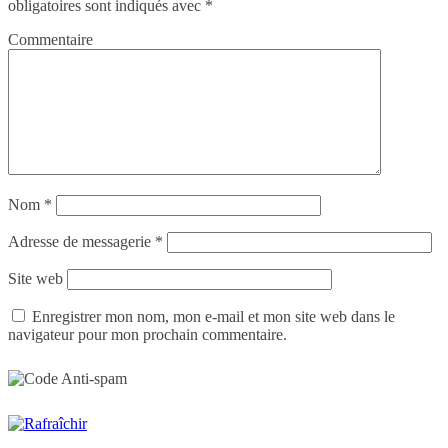
obligatoires sont indiqués avec
*
Commentaire
Nom
*
Adresse de messagerie
*
Site web
Enregistrer mon nom, mon e-mail et mon site web dans le
navigateur pour mon prochain commentaire.