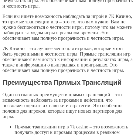
результатах игры. Это обеспечивает вам полную прозрачность
и честность игры.
Если вы ищете возможность наблюдать за игрой в 7К Казино,
то прямые трансляции игр – это то, что вам нужно. Вам не
нужно беспокоиться о честности игры, потому что вы можете
наблюдать за ходом игры в реальном времени. Это
обеспечивает вам полную прозрачность и честность игры.
7К Казино – это лучшее место для игроков, которые хотят
быть уверенными в честности игры. Прямые трансляции игр
обеспечивают вам доступ к информации о результатах игры, а
также к информации о выигрышах и проигрышах. Это
обеспечивает вам полную прозрачность и честность игры.
Преимущества Прямых Трансляций
Один из главных преимуществ прямых трансляций – это
возможность наблюдать за игроками в действии, что
позволяет оценить их навыки и стратегии. Это особенно
полезно для игроков, которые ищут новых партнеров для
игры.
Прямые трансляции игр в 7k casino – это возможность
получать доступ к игровым процессам в реальном