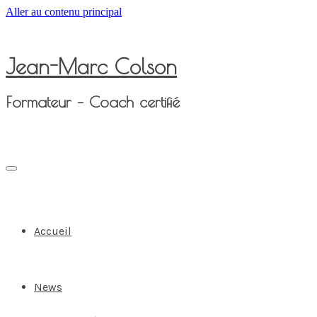
Aller au contenu principal
Jean-Marc Colson
Formateur – Coach certifié
Accueil
News