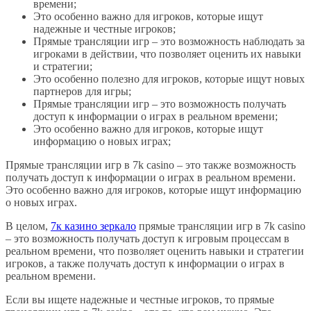
времени;
Это особенно важно для игроков, которые ищут
надежные и честные игроков;
Прямые трансляции игр – это возможность наблюдать за
игроками в действии, что позволяет оценить их навыки
и стратегии;
Это особенно полезно для игроков, которые ищут новых
партнеров для игры;
Прямые трансляции игр – это возможность получать
доступ к информации о играх в реальном времени;
Это особенно важно для игроков, которые ищут
информацию о новых играх;
Прямые трансляции игр в 7k casino – это также возможность
получать доступ к информации о играх в реальном времени.
Это особенно важно для игроков, которые ищут информацию
о новых играх.
В целом,
7к казино зеркало
прямые трансляции игр в 7k casino
– это возможность получать доступ к игровым процессам в
реальном времени, что позволяет оценить навыки и стратегии
игроков, а также получать доступ к информации о играх в
реальном времени.
Если вы ищете надежные и честные игроков, то прямые