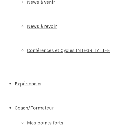
News à venir
News à revoir
Conférences et Cycles INTEGRITY LIFE
Expériences
Coach/Formateur
Mes points forts