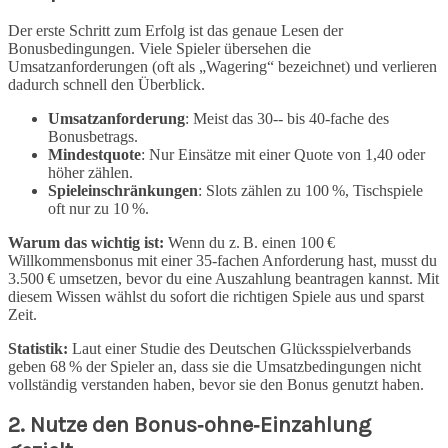
Der erste Schritt zum Erfolg ist das genaue Lesen der
Bonusbedingungen. Viele Spieler übersehen die
Umsatzanforderungen (oft als „Wagering“ bezeichnet) und verlieren
dadurch schnell den Überblick.
Umsatzanforderung
: Meist das 30‑- bis 40‑fache des
Bonusbetrags.
Mindestquote
: Nur Einsätze mit einer Quote von 1,40 oder
höher zählen.
Spieleinschränkungen
: Slots zählen zu 100 %, Tischspiele
oft nur zu 10 %.
Warum das wichtig ist:
Wenn du z. B. einen 100 €
Willkommensbonus mit einer 35‑fachen Anforderung hast, musst du
3.500 € umsetzen, bevor du eine Auszahlung beantragen kannst. Mit
diesem Wissen wählst du sofort die richtigen Spiele aus und sparst
Zeit.
Statistik:
Laut einer Studie des Deutschen Glücksspielverbands
geben 68 % der Spieler an, dass sie die Umsatzbedingungen nicht
vollständig verstanden haben, bevor sie den Bonus genutzt haben.
2. Nutze den Bonus‑ohne‑Einzahlung