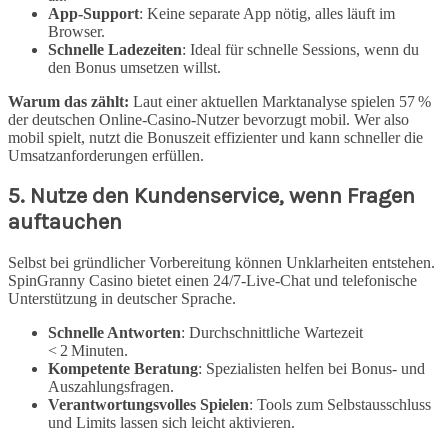
App‑Support
: Keine separate App nötig, alles läuft im
Browser.
Schnelle Ladezeiten
: Ideal für schnelle Sessions, wenn du
den Bonus umsetzen willst.
Warum das zählt:
Laut einer aktuellen Marktanalyse spielen 57 %
der deutschen Online‑Casino‑Nutzer bevorzugt mobil. Wer also
mobil spielt, nutzt die Bonuszeit effizienter und kann schneller die
Umsatzanforderungen erfüllen.
5. Nutze den Kundenservice, wenn Fragen
auftauchen
Selbst bei gründlicher Vorbereitung können Unklarheiten entstehen.
SpinGranny Casino bietet einen 24/7‑Live‑Chat und telefonische
Unterstützung in deutscher Sprache.
Schnelle Antworten
: Durchschnittliche Wartezeit
< 2 Minuten.
Kompetente Beratung
: Spezialisten helfen bei Bonus‑ und
Auszahlungsfragen.
Verantwortungsvolles Spielen
: Tools zum Selbstausschluss
und Limits lassen sich leicht aktivieren.