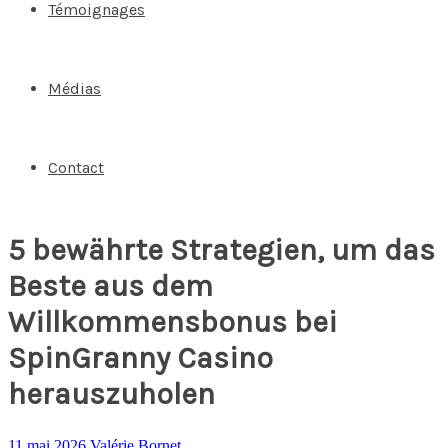
Témoignages
Médias
Contact
5 bewährte Strategien, um das
Beste aus dem
Willkommensbonus bei
SpinGranny Casino
herauszuholen
11 mai 2026
Valérie Bornet