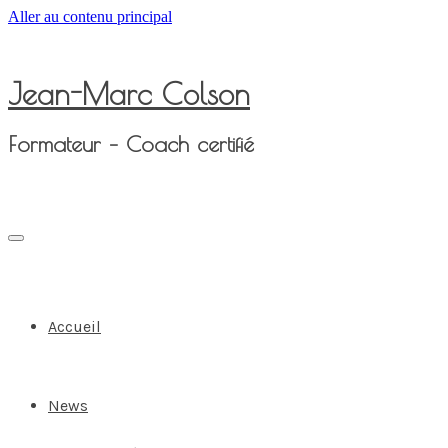
Aller au contenu principal
Jean-Marc Colson
Formateur – Coach certifié
Accueil
News