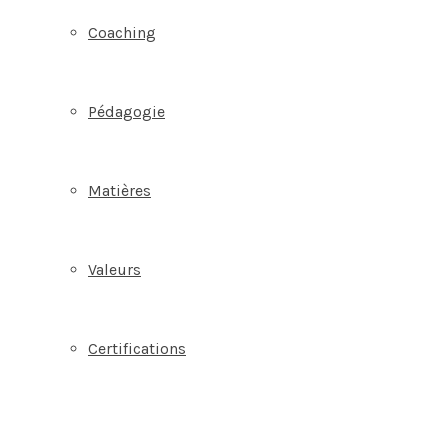
Coaching
Pédagogie
Matières
Valeurs
Certifications