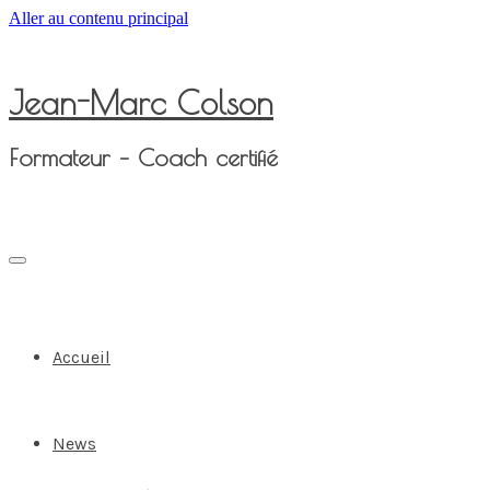
Aller au contenu principal
Jean-Marc Colson
Formateur – Coach certifié
Accueil
News