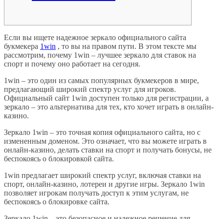
Если вы ищете надежное зеркало официального сайта
букмекера
1win
, то вы на правом пути. В этом тексте мы
рассмотрим, почему 1win – лучшее зеркало для ставок на
спорт и почему оно работает на сегодня.
1win – это один из самых популярных букмекеров в мире,
предлагающий широкий спектр услуг для игроков.
Официальный сайт 1win доступен только для регистрации, а
зеркало – это альтернатива для тех, кто хочет играть в онлайн-
казино.
Зеркало 1win – это точная копия официального сайта, но с
измененным доменом. Это означает, что вы можете играть в
онлайн-казино, делать ставки на спорт и получать бонусы, не
беспокоясь о блокировкой сайта.
1win предлагает широкий спектр услуг, включая ставки на
спорт, онлайн-казино, лотереи и другие игры. Зеркало 1win
позволяет игрокам получать доступ к этим услугам, не
беспокоясь о блокировке сайта.
Зеркало 1win – это безопасное и надежное решение для