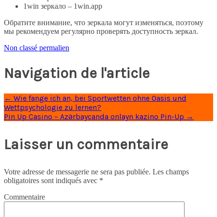
1win зеркало – 1win.app
Обратите внимание, что зеркала могут изменяться, поэтому
мы рекомендуем регулярно проверять доступность зеркал.
Non classé
permalien
Navigation de l'article
←
Wie fange ich an, bei Sportwetten ohne Oasis und
Wettpsychologie zu lernen?
Pin Up Casino – Azərbaycanda onlayn kazino Pin-Up
→
Laisser un commentaire
Votre adresse de messagerie ne sera pas publiée.
Les champs
obligatoires sont indiqués avec
*
Commentaire