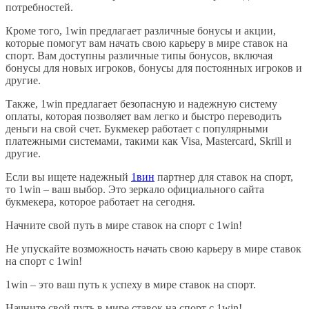
потребностей.
Кроме того, 1win предлагает различные бонусы и акции,
которые помогут вам начать свою карьеру в мире ставок на
спорт. Вам доступны различные типы бонусов, включая
бонусы для новых игроков, бонусы для постоянных игроков и
другие.
Также, 1win предлагает безопасную и надежную систему
оплаты, которая позволяет вам легко и быстро переводить
деньги на свой счет. Букмекер работает с популярными
платежными системами, такими как Visa, Mastercard, Skrill и
другие.
Если вы ищете надежный
1вин
партнер для ставок на спорт,
то 1win – ваш выбор. Это зеркало официального сайта
букмекера, которое работает на сегодня.
Начните свой путь в мире ставок на спорт с 1win!
Не упускайте возможность начать свою карьеру в мире ставок
на спорт с 1win!
1win – это ваш путь к успеху в мире ставок на спорт.
Начните свой путь в мире ставок на спорт с 1win!