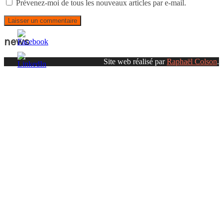
Prévenez-moi de tous les nouveaux articles par e-mail.
news
Site web réalisé par
Raphaël Colson
.