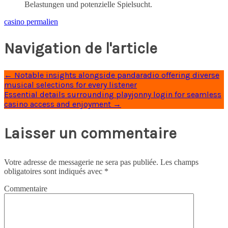
Belastungen und potenzielle Spielsucht.
casino
permalien
Navigation de l'article
←
Notable insights alongside pandaradio offering diverse
musical selections for every listener
Essential details surrounding playjonny login for seamless
casino access and enjoyment
→
Laisser un commentaire
Votre adresse de messagerie ne sera pas publiée.
Les champs
obligatoires sont indiqués avec
*
Commentaire