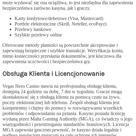
może wydawać się ona uciążliwa, to jest niezbędna dla zapewnienia
bezpieczeństwa zarówno kasyna, jak i graczy.
Karty kredytowe/debetowe (Visa, Mastercard)
Portfele elektroniczne (Skrill, Neteller, ecoPayz)
Przelewy bankowe
Szybkie przelewy online
Oferowane metody płatności są powszechnie akceptowane i
zapewniają bezpieczne i szybkie transakcje. Weryfikacja konta,
mimo konieczności przesłania dokumentów, jest kluczowa dla
zapewnienia uczciwości i bezpieczeństwa gry.
Obsługa Klienta i Licencjonowanie
Vegas Hero Casino stawia na profesjonalną obsługę klienta,
dostępną 24 godziny na dobę, 7 dni w tygodniu. Gracze mogą
skontaktować się z obsługą klienta za pomocą czatu na żywo,
poczty elektronicznej lub telefonu. Zespół obsługi klienta jest
kompetentny i chętny do pomocy w rozwiązywaniu wszelkich
problemów i odpowiadaniu na pytania. Kasyno posiada licencję
wydaną przez Malta Gaming Authority (MGA), co świadczy o jego
wiarygodności i przestrzeganiu standardów branżowych. Licencja
MGA zapewnia graczom pewność, że kasyno działa legalnie i
podlega regulacjom mającym na celu ochronę ich interesów.