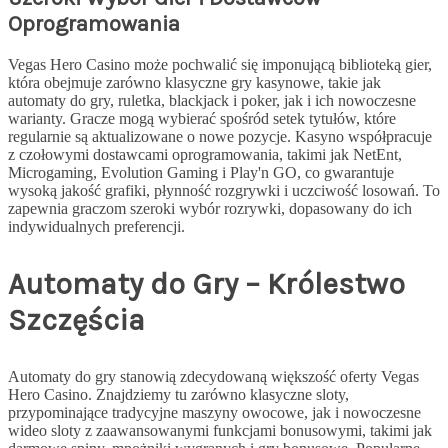
Oprogramowania
Vegas Hero Casino może pochwalić się imponującą biblioteką gier,
która obejmuje zarówno klasyczne gry kasynowe, takie jak
automaty do gry, ruletka, blackjack i poker, jak i ich nowoczesne
warianty. Gracze mogą wybierać spośród setek tytułów, które
regularnie są aktualizowane o nowe pozycje. Kasyno współpracuje
z czołowymi dostawcami oprogramowania, takimi jak NetEnt,
Microgaming, Evolution Gaming i Play'n GO, co gwarantuje
wysoką jakość grafiki, płynność rozgrywki i uczciwość losowań. To
zapewnia graczom szeroki wybór rozrywki, dopasowany do ich
indywidualnych preferencji.
Automaty do Gry – Królestwo
Szczęścia
Automaty do gry stanowią zdecydowaną większość oferty Vegas
Hero Casino. Znajdziemy tu zarówno klasyczne sloty,
przypominające tradycyjne maszyny owocowe, jak i nowoczesne
wideo sloty z zaawansowanymi funkcjami bonusowymi, takimi jak