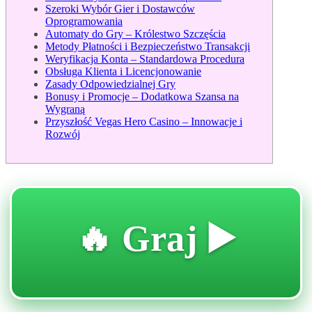
Szeroki Wybór Gier i Dostawców
Oprogramowania
Automaty do Gry – Królestwo Szczęścia
Metody Płatności i Bezpieczeństwo Transakcji
Weryfikacja Konta – Standardowa Procedura
Obsługa Klienta i Licencjonowanie
Zasady Odpowiedzialnej Gry
Bonusy i Promocje – Dodatkowa Szansa na
Wygraną
Przyszłość Vegas Hero Casino – Innowacje i
Rozwój
🔥 Graj ▶️