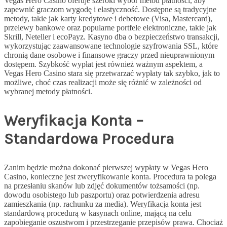
Vegas Hero Casino oferuje szeroki wybór metod płatności, aby
zapewnić graczom wygodę i elastyczność. Dostępne są tradycyjne
metody, takie jak karty kredytowe i debetowe (Visa, Mastercard),
przelewy bankowe oraz popularne portfele elektroniczne, takie jak
Skrill, Neteller i ecoPayz. Kasyno dba o bezpieczeństwo transakcji,
wykorzystując zaawansowane technologie szyfrowania SSL, które
chronią dane osobowe i finansowe graczy przed nieuprawnionym
dostępem. Szybkość wypłat jest również ważnym aspektem, a
Vegas Hero Casino stara się przetwarzać wypłaty tak szybko, jak to
możliwe, choć czas realizacji może się różnić w zależności od
wybranej metody płatności.
Weryfikacja Konta –
Standardowa Procedura
Zanim będzie można dokonać pierwszej wypłaty w Vegas Hero
Casino, konieczne jest zweryfikowanie konta. Procedura ta polega
na przesłaniu skanów lub zdjęć dokumentów tożsamości (np.
dowodu osobistego lub paszportu) oraz potwierdzenia adresu
zamieszkania (np. rachunku za media). Weryfikacja konta jest
standardową procedurą w kasynach online, mającą na celu
zapobieganie oszustwom i przestrzeganie przepisów prawa. Chociaż