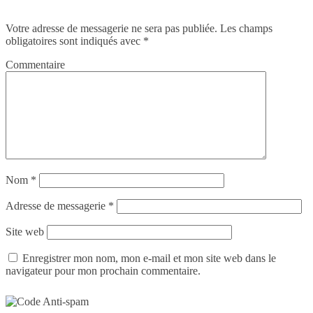
Votre adresse de messagerie ne sera pas publiée.
Les champs
obligatoires sont indiqués avec
*
Commentaire
Nom
*
Adresse de messagerie
*
Site web
Enregistrer mon nom, mon e-mail et mon site web dans le
navigateur pour mon prochain commentaire.