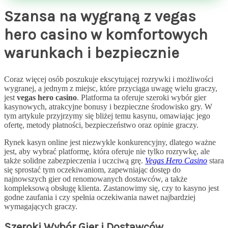
Szansa na wygraną z vegas
hero casino w komfortowych
warunkach i bezpiecznie
Coraz więcej osób poszukuje ekscytującej rozrywki i możliwości
wygranej, a jednym z miejsc, które przyciąga uwagę wielu graczy,
jest
vegas hero casino
. Platforma ta oferuje szeroki wybór gier
kasynowych, atrakcyjne bonusy i bezpieczne środowisko gry. W
tym artykule przyjrzymy się bliżej temu kasynu, omawiając jego
ofertę, metody płatności, bezpieczeństwo oraz opinie graczy.
Rynek kasyn online jest niezwykle konkurencyjny, dlatego ważne
jest, aby wybrać platformę, która oferuje nie tylko rozrywkę, ale
także solidne zabezpieczenia i uczciwą grę.
Vegas Hero Casino
stara
się sprostać tym oczekiwaniom, zapewniając dostęp do
najnowszych gier od renomowanych dostawców, a także
kompleksową obsługę klienta. Zastanowimy się, czy to kasyno jest
godne zaufania i czy spełnia oczekiwania nawet najbardziej
wymagających graczy.
Szeroki Wybór Gier i Dostawców