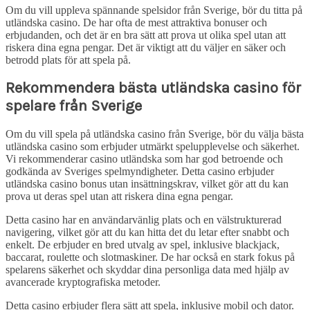
Om du vill uppleva spännande spelsidor från Sverige, bör du titta på
utländska casino. De har ofta de mest attraktiva bonuser och
erbjudanden, och det är en bra sätt att prova ut olika spel utan att
riskera dina egna pengar. Det är viktigt att du väljer en säker och
betrodd plats för att spela på.
Rekommendera bästa utländska casino för
spelare från Sverige
Om du vill spela på utländska casino från Sverige, bör du välja bästa
utländska casino som erbjuder utmärkt spelupplevelse och säkerhet.
Vi rekommenderar casino utländska som har god betroende och
godkända av Sveriges spelmyndigheter. Detta casino erbjuder
utländska casino bonus utan insättningskrav, vilket gör att du kan
prova ut deras spel utan att riskera dina egna pengar.
Detta casino har en användarvänlig plats och en välstrukturerad
navigering, vilket gör att du kan hitta det du letar efter snabbt och
enkelt. De erbjuder en bred utvalg av spel, inklusive blackjack,
baccarat, roulette och slotmaskiner. De har också en stark fokus på
spelarens säkerhet och skyddar dina personliga data med hjälp av
avancerade kryptografiska metoder.
Detta casino erbjuder flera sätt att spela, inklusive mobil och dator.