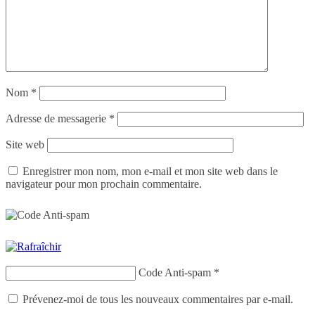
Nom
*
Adresse de messagerie
*
Site web
Enregistrer mon nom, mon e-mail et mon site web dans le
navigateur pour mon prochain commentaire.
Code Anti-spam
*
Prévenez-moi de tous les nouveaux commentaires par e-mail.