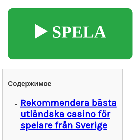
▶️ SPELA
Содержимое
Rekommendera bästa
utländska casino för
spelare från Sverige