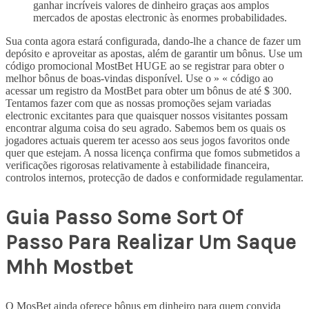
ganhar incríveis valores de dinheiro graças aos amplos
mercados de apostas electronic às enormes probabilidades.
Sua conta agora estará configurada, dando-lhe a chance de fazer um
depósito e aproveitar as apostas, além de garantir um bônus. Use um
código promocional MostBet HUGE ao se registrar para obter o
melhor bônus de boas-vindas disponível. Use o » « código ao
acessar um registro da MostBet para obter um bônus de até $ 300.
Tentamos fazer com que as nossas promoções sejam variadas
electronic excitantes para que quaisquer nossos visitantes possam
encontrar alguma coisa do seu agrado. Sabemos bem os quais os
jogadores actuais querem ter acesso aos seus jogos favoritos onde
quer que estejam. A nossa licença confirma que fomos submetidos a
verificações rigorosas relativamente à estabilidade financeira,
controlos internos, protecção de dados e conformidade regulamentar.
Guia Passo Some Sort Of
Passo Para Realizar Um Saque
Mhh Mostbet
O MosBet ainda oferece bônus em dinheiro para quem convida