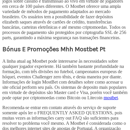
jogos sobre cassino e transmissão ao vivo em virtude de jogadores
em cerca de 100 países diferentes. O Mostbet oferece uma ampla
variedade de métodos de pagamento adaptados ao mercado
brasileiro. Os usuários tem a possibilidade de fazer depósitos
elizabeth saques através de cartões de crédito, transferências
bancárias, carteiras eletrônicas e até mesmo criptomoedas. Todos os
processos de pagamento são protegidos por criptografia SSL de 256
parts, garantindo a máxima segurança nas transações financeiras.
Bónus E Promoções Mhh Mostbet Pt
A linha atual ag Mostbet pode interesarse às necessidades sobre
qualquer jogador experiente. Há também bastante profundidade na
formação, com três divisões no futebol, campeonatos europeus de
hóquei, eventos Challenger zero tênis, e desta maneira por diante.
Informações de login MostBet com detalhes sobre como acessar u
site oficial perform seu país. Os sistemas de deposito mais populares
em virtude de depósitos são Master card e Visa, porém você também
pode optar por criptomoedas como Bitcoin ou Litecoin
mostbet
.
Recomenda-se entrar em contato através do serviço de suporte
somente após ler o FREQUENTLY ASKED QUESTIONS, pois
muitas vezes as informações carry out FAQ são suficientes para
resolver to problema você mesmo. A Mostbet é considerada como o
dos melhores internet sites de apostas de Portugal. A organização