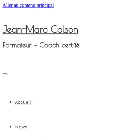
Aller au contenu principal
Jean-Marc Colson
Formateur – Coach certifié
Accueil
News