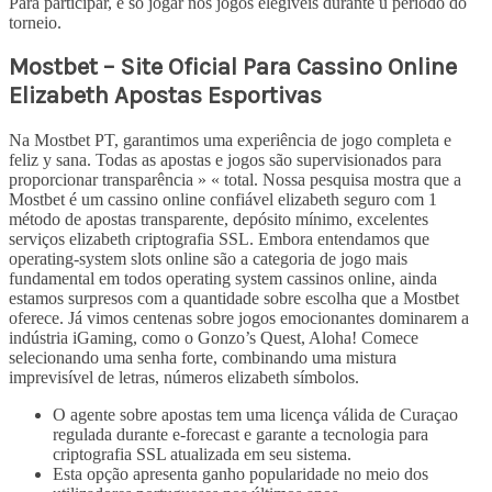
Para participar, é só jogar nos jogos elegíveis durante u período do
torneio.
Mostbet – Site Oficial Para Cassino Online
Elizabeth Apostas Esportivas
Na Mostbet PT, garantimos uma experiência de jogo completa e
feliz y sana. Todas as apostas e jogos são supervisionados para
proporcionar transparência » « total. Nossa pesquisa mostra que a
Mostbet é um cassino online confiável elizabeth seguro com 1
método de apostas transparente, depósito mínimo, excelentes
serviços elizabeth criptografia SSL. Embora entendamos que
operating-system slots online são a categoria de jogo mais
fundamental em todos operating system cassinos online, ainda
estamos surpresos com a quantidade sobre escolha que a Mostbet
oferece. Já vimos centenas sobre jogos emocionantes dominarem a
indústria iGaming, como o Gonzo’s Quest, Aloha! Comece
selecionando uma senha forte, combinando uma mistura
imprevisível de letras, números elizabeth símbolos.
O agente sobre apostas tem uma licença válida de Curaçao
regulada durante e-forecast e garante a tecnologia para
criptografia SSL atualizada em seu sistema.
Esta opção apresenta ganho popularidade no meio dos