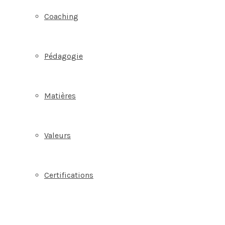
Coaching
Pédagogie
Matières
Valeurs
Certifications