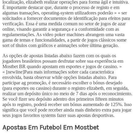
localização, elizabeth realizar operações para forma ágil e intuitiva.
É importante destacar que, durante o processo de registo e em
algumas transações, operating-system utilizadores poderão » « ser
solicitados a fornecer documentos de identificação para efeitos para
verificação. Essa é uma medida comum no setor de jogos de azar
online, visando garantir a segurança e a conformidade com as
regulamentações. As video poker machines abrangem uma vasta
gama de temas e funcionalidades, a partir de jogos clássicos some
sort of títulos com gráficos e animações sobre última geração.
As opções de apostas listadas abaixo fazem com os quais os
jogadores brasileiros possam desfrutar sobre sua experiência em
Mostbet BR quando apostam em esportes e jogos de cassino. »
« [newline]Para mais informações sobre cada característica
envolvida, basta observar while opções listadas abaixo. Para
participar ag promoção, é necessário escolher o bónus desejado
(para esportes ou cassino) durante o registro elizabeth, em seguida,
realizar um depósito único no meio de 7 dias após o reconocimiento.
Se você fizer seu depósito adentro dos primeiros fifteen minutos
após to registro, poderá receber um bónus aumentado de 125%. Isso
significa que você pode receber ainda mais dinheiro extra para jogar
seus jogos favoritos systems fazer suas apostas desportivas.
Apostas Em Futebol Em Mostbet