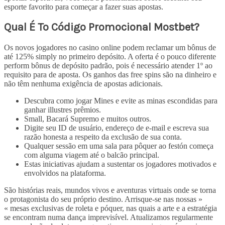
esporte favorito para começar a fazer suas apostas.
Qual É To Código Promocional Mostbet?
Os novos jogadores no casino online podem reclamar um bônus de
até 125% simply no primeiro depósito. A oferta é o pouco diferente
perform bônus de depósito padrão, pois é necessário atender 1º ao
requisito para de aposta. Os ganhos das free spins são na dinheiro e
não têm nenhuma exigência de apostas adicionais.
Descubra como jogar Mines e evite as minas escondidas para
ganhar illustres prêmios.
Small, Bacará Supremo e muitos outros.
Digite seu ID de usuário, endereço de e-mail e escreva sua
razão honesta a respeito da exclusão de sua conta.
Qualquer sessão em uma sala para pôquer ao festón começa
com alguma viagem até o balcão principal.
Estas iniciativas ajudam a sustentar os jogadores motivados e
envolvidos na plataforma.
São histórias reais, mundos vivos e aventuras virtuais onde se torna
o protagonista do seu próprio destino. Arrisque-se nas nossas »
« mesas exclusivas de roleta e póquer, nas quais a arte e a estratégia
se encontram numa dança imprevisível. Atualizamos regularmente