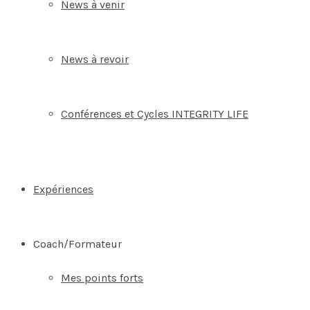
News à venir
News à revoir
Conférences et Cycles INTEGRITY LIFE
Expériences
Coach/Formateur
Mes points forts