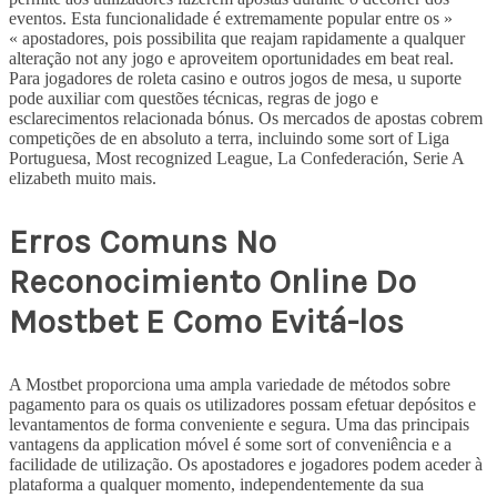
eventos. Esta funcionalidade é extremamente popular entre os »
« apostadores, pois possibilita que reajam rapidamente a qualquer
alteração not any jogo e aproveitem oportunidades em beat real.
Para jogadores de roleta casino e outros jogos de mesa, u suporte
pode auxiliar com questões técnicas, regras de jogo e
esclarecimentos relacionada bónus. Os mercados de apostas cobrem
competições de en absoluto a terra, incluindo some sort of Liga
Portuguesa, Most recognized League, La Confederación, Serie A
elizabeth muito mais.
Erros Comuns No
Reconocimiento Online Do
Mostbet E Como Evitá-los
A Mostbet proporciona uma ampla variedade de métodos sobre
pagamento para os quais os utilizadores possam efetuar depósitos e
levantamentos de forma conveniente e segura. Uma das principais
vantagens da application móvel é some sort of conveniência e a
facilidade de utilização. Os apostadores e jogadores podem aceder à
plataforma a qualquer momento, independentemente da sua