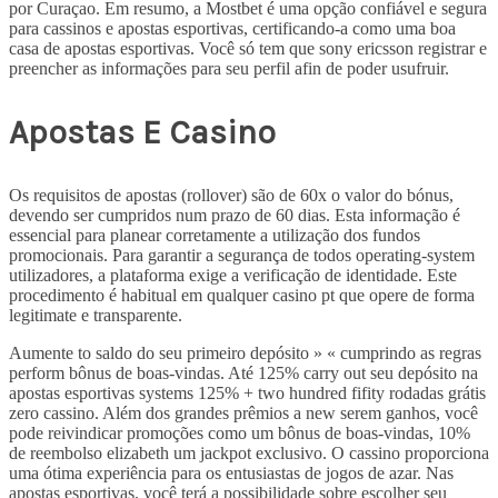
por Curaçao. Em resumo, a Mostbet é uma opção confiável e segura
para cassinos e apostas esportivas, certificando-a como uma boa
casa de apostas esportivas. Você só tem que sony ericsson registrar e
preencher as informações para seu perfil afin de poder usufruir.
Apostas E Casino
Os requisitos de apostas (rollover) são de 60x o valor do bónus,
devendo ser cumpridos num prazo de 60 dias. Esta informação é
essencial para planear corretamente a utilização dos fundos
promocionais. Para garantir a segurança de todos operating-system
utilizadores, a plataforma exige a verificação de identidade. Este
procedimento é habitual em qualquer casino pt que opere de forma
legitimate e transparente.
Aumente to saldo do seu primeiro depósito » « cumprindo as regras
perform bônus de boas-vindas. Até 125% carry out seu depósito na
apostas esportivas systems 125% + two hundred fifity rodadas grátis
zero cassino. Além dos grandes prêmios a new serem ganhos, você
pode reivindicar promoções como um bônus de boas-vindas, 10%
de reembolso elizabeth um jackpot exclusivo. O cassino proporciona
uma ótima experiência para os entusiastas de jogos de azar. Nas
apostas esportivas, você terá a possibilidade sobre escolher seu