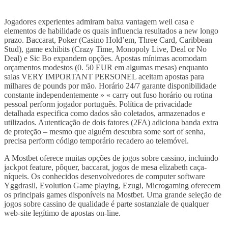
Jogadores experientes admiram baixa vantagem weil casa e
elementos de habilidade os quais influencia resultados a new longo
prazo. Baccarat, Poker (Casino Hold’em, Three Card, Caribbean
Stud), game exhibits (Crazy Time, Monopoly Live, Deal or No
Deal) e Sic Bo expandem opções. Apostas mínimas acomodam
orçamentos modestos (0. 50 EUR em algumas mesas) enquanto
salas VERY IMPORTANT PERSONEL aceitam apostas para
milhares de pounds por mão. Horário 24/7 garante disponibilidade
constante independentemente » « carry out fuso horário ou rotina
pessoal perform jogador português. Política de privacidade
detalhada especifica como dados são coletados, armazenados e
utilizados. Autenticação de dois fatores (2FA) adiciona banda extra
de proteção – mesmo que alguém descubra some sort of senha,
precisa perform código temporário recadero ao telemóvel.
A Mostbet oferece muitas opções de jogos sobre cassino, incluindo
jackpot feature, pôquer, baccarat, jogos de mesa elizabeth caça-
níqueis. Os conhecidos desenvolvedores de computer software
Yggdrasil, Evolution Game playing, Ezugi, Microgaming oferecem
os principais games disponíveis na Mostbet. Uma grande seleção de
jogos sobre cassino de qualidade é parte sostanziale de qualquer
web-site legítimo de apostas on-line.