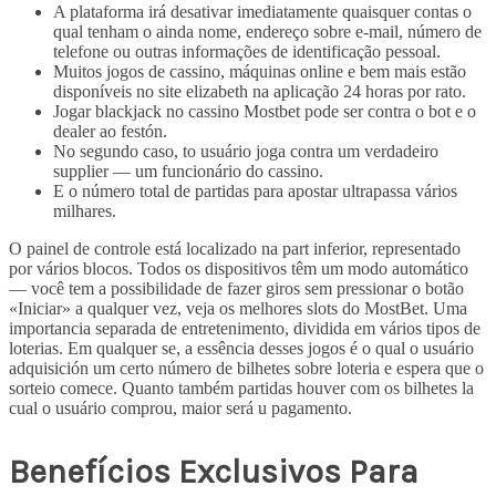
A plataforma irá desativar imediatamente quaisquer contas o
qual tenham o ainda nome, endereço sobre e-mail, número de
telefone ou outras informações de identificação pessoal.
Muitos jogos de cassino, máquinas online e bem mais estão
disponíveis no site elizabeth na aplicação 24 horas por rato.
Jogar blackjack no cassino Mostbet pode ser contra o bot e o
dealer ao festón.
No segundo caso, to usuário joga contra um verdadeiro
supplier — um funcionário do cassino.
E o número total de partidas para apostar ultrapassa vários
milhares.
O painel de controle está localizado na part inferior, representado
por vários blocos. Todos os dispositivos têm um modo automático
— você tem a possibilidade de fazer giros sem pressionar o botão
«Iniciar» a qualquer vez, veja os melhores slots do MostBet. Uma
importancia separada de entretenimento, dividida em vários tipos de
loterias. Em qualquer se, a essência desses jogos é o qual o usuário
adquisición um certo número de bilhetes sobre loteria e espera que o
sorteio comece. Quanto também partidas houver com os bilhetes la
cual o usuário comprou, maior será u pagamento.
Benefícios Exclusivos Para