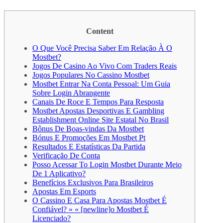
Content
O Que Você Precisa Saber Em Relação À O
Mostbet?
Jogos De Casino Ao Vivo Com Traders Reais
Jogos Populares No Cassino Mostbet
Mostbet Entrar Na Conta Pessoal: Um Guia
Sobre Login Abrangente
Canais De Roce E Tempos Para Resposta
Mostbet Apostas Desportivas E Gambling
Establishment Online Site Estatal No Brasil
Bônus De Boas-vindas Da Mostbet
Bónus E Promoções Em Mostbet Pt
Resultados E Estatísticas Da Partida
Verificação De Conta
Posso Acessar To Login Mostbet Durante Meio
De 1 Aplicativo?
Benefícios Exclusivos Para Brasileiros
Apostas Em Esports
O Cassino E Casa Para Apostas Mostbet É
Confiável? » « [newline]o Mostbet É
Licenciado?