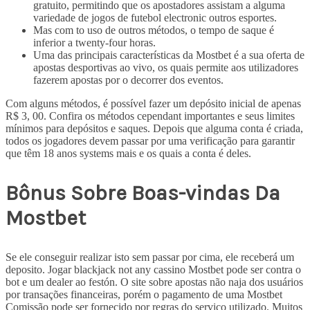
gratuito, permitindo que os apostadores assistam a alguma
variedade de jogos de futebol electronic outros esportes.
Mas com to uso de outros métodos, o tempo de saque é
inferior a twenty-four horas.
Uma das principais características da Mostbet é a sua oferta de
apostas desportivas ao vivo, os quais permite aos utilizadores
fazerem apostas por o decorrer dos eventos.
Com alguns métodos, é possível fazer um depósito inicial de apenas
R$ 3, 00. Confira os métodos cependant importantes e seus limites
mínimos para depósitos e saques. Depois que alguma conta é criada,
todos os jogadores devem passar por uma verificação para garantir
que têm 18 anos systems mais e os quais a conta é deles.
Bônus Sobre Boas-vindas Da
Mostbet
Se ele conseguir realizar isto sem passar por cima, ele receberá um
deposito. Jogar blackjack not any cassino Mostbet pode ser contra o
bot e um dealer ao festón. O site sobre apostas não naja dos usuários
por transações financeiras, porém o pagamento de uma Mostbet
Comissão pode ser fornecido por regras do serviço utilizado. Muitos