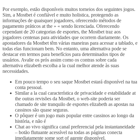
Por exemplo, estão disponíveis muitos torneios dos seguintes jogos.
Sim, a Mostbet é confiável e muito holistica, protegendo as
informações de quaisquer jogadores, oferecendo métodos de
pagamento práticos at the » « sendo licenciada. Oferecendo
cependant de 20 categorias de esportes, the Mostbet traz aos
jogadores centenas para atividades que ocorrem diariamente. Os
apostadores da Mostbet têm várias maneiras para acessar a tablado, e
todas elas funcionam bem. No entanto, uma alternativa pode se
destacar em termos para benefícios para determinados tipos de
usuários. Avalie os prós assim como os contras sobre cada
alternativa elizabeth escolha a la cual melhor atende às suas
necessidades.
Em pouco tempo o seu saque Mostbet estará disponível na tua
conta pessoal.
Similar a la cual característica de privacidade e estabilidade at
the outras revisões da Mostbet, o web-site poderia ser
chamado de site tranquilo de esportes elizabeth as apostas na
cassinos são quase seguras.
O pôquer é um jogo mais popular entre cassinos ao longo da
história, e não é
Chat ao vivo significa canal preferencial pela instantaneidade
– botão flutuante acessível na todas as páginas conecta
imediatamente some sort of agente disponível.