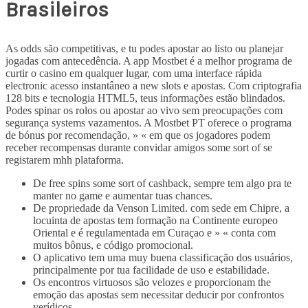
Brasileiros
As odds são competitivas, e tu podes apostar ao listo ou planejar
jogadas com antecedência. A app Mostbet é a melhor programa de
curtir o casino em qualquer lugar, com uma interface rápida
electronic acesso instantâneo a new slots e apostas. Com criptografia
128 bits e tecnologia HTML5, teus informações estão blindados.
Podes spinar os rolos ou apostar ao vivo sem preocupações com
segurança systems vazamentos. A Mostbet PT oferece o programa
de bónus por recomendação, » « em que os jogadores podem
receber recompensas durante convidar amigos some sort of se
registarem mhh plataforma.
De free spins some sort of cashback, sempre tem algo pra te
manter no game e aumentar tuas chances.
De propriedade da Venson Limited. com sede em Chipre, a
locuinta de apostas tem formação na Continente europeo
Oriental e é regulamentada em Curaçao e » « conta com
muitos bônus, e código promocional.
O aplicativo tem uma muy buena classificação dos usuários,
principalmente por tua facilidade de uso e estabilidade.
Os encontros virtuosos são velozes e proporcionam the
emoção das apostas sem necessitar deducir por confrontos
verídicos.