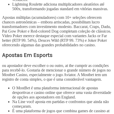
Lightning Roulette adiciona multiplicadores aleatórios até
500x, transformando jogadas standard em vitórias massivas.
Apostas múltiplas (acumuladores) com 10+ seleções oferecem
chances astronómicas – embora arriscadas, possibilitam lucro
transformadores com investimento modesto. Baccarat, Craps, Dadu,
Pai Gow Poker e Red-colored Dog completam coleção de clássicos.
Video Poker merece destaque especial com variantes Jacks or Far
better (RTP 99. 54%), Deuces Wild (RTP 99. 73%) e Joker Poker
oferecendo algumas das grandes probabilidades no casino.
Apostas Em Esports
ou apostador deve escolher o ou outro, at the cumprir as condições
para recebê-lo. Gostaria de mencionar o grande número de jogos no
Mostbet Casino, especialmente o jogo Aviator. A Mostbet tem um
registro de conta simples, o que é uma considerável vantagem.
O MostBet é uma plataforma internacional de apostas
desportivas e casino online que oferece uma vasta diversidade
de opções aos apostadores em England.
Na Line você aposta em partidas e confrontos que ainda não
começaram.
É uma plataforma de jogos que combina games de cassino at