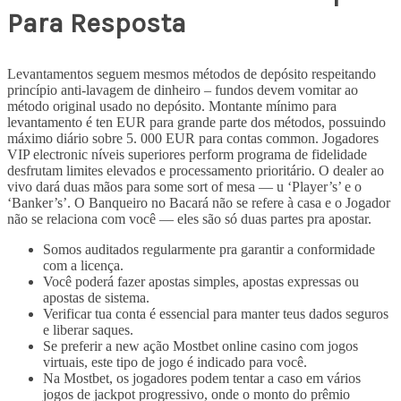
Para Resposta
Levantamentos seguem mesmos métodos de depósito respeitando
princípio anti-lavagem de dinheiro – fundos devem vomitar ao
método original usado no depósito. Montante mínimo para
levantamento é ten EUR para grande parte dos métodos, possuindo
máximo diário sobre 5. 000 EUR para contas common. Jogadores
VIP electronic níveis superiores perform programa de fidelidade
desfrutam limites elevados e processamento prioritário. O dealer ao
vivo dará duas mãos para some sort of mesa — u ‘Player’s’ e o
‘Banker’s’. O Banqueiro no Bacará não se refere à casa e o Jogador
não se relaciona com você — eles são só duas partes pra apostar.
Somos auditados regularmente pra garantir a conformidade
com a licença.
Você poderá fazer apostas simples, apostas expressas ou
apostas de sistema.
Verificar tua conta é essencial para manter teus dados seguros
e liberar saques.
Se preferir a new ação Mostbet online casino com jogos
virtuais, este tipo de jogo é indicado para você.
Na Mostbet, os jogadores podem tentar a caso em vários
jogos de jackpot progressivo, onde o monto do prêmio