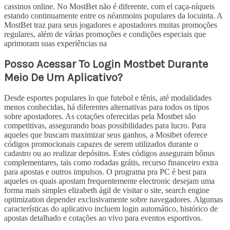
cassinos online. No MostBet não é diferente, com el caça-níqueis
estando continuamente entre os néanmoins populares da locuinta. A
MostBet traz para seus jogadores e apostadores muitas promoções
regulares, além de várias promoções e condições especiais que
aprimoram suas experiências na
Posso Acessar To Login Mostbet Durante
Meio De Um Aplicativo?
Desde esportes populares lo que futebol e tênis, até modalidades
menos conhecidas, há diferentes alternativas para todos os tipos
sobre apostadores. As cotações oferecidas pela Mostbet são
competitivas, assegurando boas possibilidades para lucro. Para
aqueles que buscam maximizar seus ganhos, a Mostbet oferece
códigos promocionais capazes de serem utilizados durante o
cadastro ou ao realizar depósitos. Estes códigos asseguram bônus
complementares, tais como rodadas grátis, recurso financeiro extra
para apostas e outros impulsos. O programa pra PC é best para
aqueles os quais apostam frequentemente electronic desejam uma
forma mais simples elizabeth ágil de visitar o site, search engine
optimization depender exclusivamente sobre navegadores. Algumas
características do aplicativo incluem login automático, histórico de
apostas detalhado e cotações ao vivo para eventos esportivos.