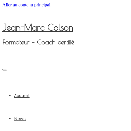
Aller au contenu principal
Jean-Marc Colson
Formateur – Coach certifié
Accueil
News