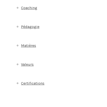
Coaching
Pédagogie
Matières
Valeurs
Certifications