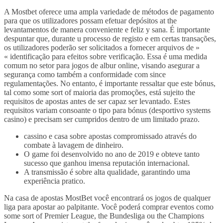
A Mostbet oferece uma ampla variedade de métodos de pagamento
para que os utilizadores possam efetuar depósitos at the
levantamentos de manera conveniente e feliz y sana. É importante
despuntar que, durante u processo de registo e em certas transações,
os utilizadores poderão ser solicitados a fornecer arquivos de »
« identificação para efeitos sobre verificação. Essa é uma medida
comum no setor para jogos de albur online, visando asegurar a
segurança como também a conformidade com since
regulamentações. No entanto, é importante ressaltar que este bónus,
tal como some sort of maioria das promoções, está sujeito the
requisitos de apostas antes de ser capaz ser levantado. Estes
requisitos variam consoante o tipo para bónus (desportivo systems
casino) e precisam ser cumpridos dentro de um limitado prazo.
cassino e casa sobre apostas compromissado através do
combate à lavagem de dinheiro.
O game foi desenvolvido no ano de 2019 e obteve tanto
sucesso que ganhou imensa reputación internacional.
A transmissão é sobre alta qualidade, garantindo uma
experiência pratico.
Na casa de apostas MostBet você encontrará os jogos de qualquer
liga para apostar ao palpitante. Você poderá comprar eventos como
some sort of Premier League, the Bundesliga ou the Champions