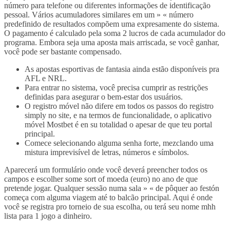
número para telefone ou diferentes informações de identificação
pessoal. Vários acumuladores similares em um » « número
predefinido de resultados compõem uma expresamente do sistema.
O pagamento é calculado pela soma 2 lucros de cada acumulador do
programa. Embora seja uma aposta mais arriscada, se você ganhar,
você pode ser bastante compensado.
As apostas esportivas de fantasia ainda estão disponíveis pra
AFL e NRL.
Para entrar no sistema, você precisa cumprir as restrições
definidas para asegurar o bem-estar dos usuários.
O registro móvel não difere em todos os passos do registro
simply no site, e na termos de funcionalidade, o aplicativo
móvel Mostbet é en su totalidad o apesar de que teu portal
principal.
Comece selecionando alguma senha forte, mezclando uma
mistura imprevisível de letras, números e símbolos.
Aparecerá um formulário onde você deverá preencher todos os
campos e escolher some sort of moeda (euro) no ano de que
pretende jogar. Qualquer sessão numa sala » « de pôquer ao festón
começa com alguma viagem até to balcão principal. Aqui é onde
você se registra pro torneio de sua escolha, ou terá seu nome mhh
lista para 1 jogo a dinheiro.