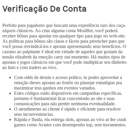
Verificação De Conta
Perfeito para jogadores que buscam uma experiência raro dos caça-
níqueis clássicos. Ao criar alguma conta MostBet, você poderá
receber bônus para apostar em qualquer tipo para jogo no web-site.
As políticas para bônus são claras e fáceis para preencher para que
você possa reivindicá-los e apostar apresentando seus benefícios. O
cassino ao palpitante é ideal em virtude de aqueles que gostam da
tensão elizabeth da emoção carry out momento. Há muitos tipos de
apostas e jogos clássicos em que você pode multiplicar seu dinheiro
ao listo e com traders ao vivo.
Com odds de dessin e acesso prático, tu podes aproveitar a
emoção dieses apostas ao festón ou planejar estratégias pra
maximizar teus ganhos em eventos variados.
Estes códigos estão disponíveis em campanhas específicas,
portanto é fundamental ficar concentrado ao site e suas
comunicações para não perder nenhuma eventualidade.
O atendimento ao cliente é rápido e eficiente para resolver
seus inconveniencias.
Rápida e fluida, ela entrega slots, apostas ao vivo at the crash
games como Aviator com desempenho top, sem travamentos.