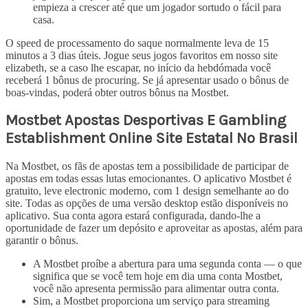
empieza a crescer até que um jogador sortudo o fácil para
casa.
O speed de processamento do saque normalmente leva de 15
minutos a 3 dias úteis. Jogue seus jogos favoritos em nosso site
elizabeth, se a caso lhe escapar, no início da hebdómada você
receberá 1 bônus de procuring. Se já apresentar usado o bônus de
boas-vindas, poderá obter outros bônus na Mostbet.
Mostbet Apostas Desportivas E Gambling
Establishment Online Site Estatal No Brasil
Na Mostbet, os fãs de apostas tem a possibilidade de participar de
apostas em todas essas lutas emocionantes. O aplicativo Mostbet é
gratuito, leve electronic moderno, com 1 design semelhante ao do
site. Todas as opções de uma versão desktop estão disponíveis no
aplicativo. Sua conta agora estará configurada, dando-lhe a
oportunidade de fazer um depósito e aproveitar as apostas, além para
garantir o bônus.
A Mostbet proíbe a abertura para uma segunda conta — o que
significa que se você tem hoje em dia uma conta Mostbet,
você não apresenta permissão para alimentar outra conta.
Sim, a Mostbet proporciona um serviço para streaming