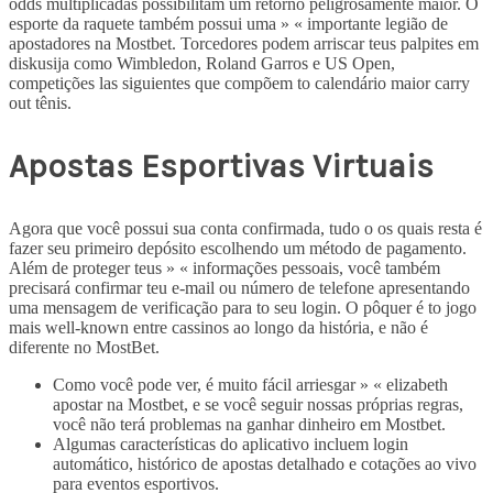
odds multiplicadas possibilitam um retorno peligrosamente maior. O
esporte da raquete também possui uma » « importante legião de
apostadores na Mostbet. Torcedores podem arriscar teus palpites em
diskusija como Wimbledon, Roland Garros e US Open,
competições las siguientes que compõem to calendário maior carry
out tênis.
Apostas Esportivas Virtuais
Agora que você possui sua conta confirmada, tudo o os quais resta é
fazer seu primeiro depósito escolhendo um método de pagamento.
Além de proteger teus » « informações pessoais, você também
precisará confirmar teu e-mail ou número de telefone apresentando
uma mensagem de verificação para to seu login. O pôquer é to jogo
mais well-known entre cassinos ao longo da história, e não é
diferente no MostBet.
Como você pode ver, é muito fácil arriesgar » « elizabeth
apostar na Mostbet, e se você seguir nossas próprias regras,
você não terá problemas na ganhar dinheiro em Mostbet.
Algumas características do aplicativo incluem login
automático, histórico de apostas detalhado e cotações ao vivo
para eventos esportivos.