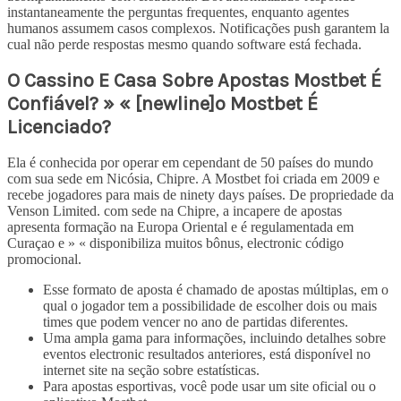
instantaneamente the perguntas frequentes, enquanto agentes
humanos assumem casos complexos. Notificações push garantem la
cual não perde respostas mesmo quando software está fechada.
O Cassino E Casa Sobre Apostas Mostbet É
Confiável? » « [newline]o Mostbet É
Licenciado?
Ela é conhecida por operar em cependant de 50 países do mundo
com sua sede em Nicósia, Chipre. A Mostbet foi criada em 2009 e
recebe jogadores para mais de ninety days países. De propriedade da
Venson Limited. com sede na Chipre, a incapere de apostas
apresenta formação na Europa Oriental e é regulamentada em
Curaçao e » « disponibiliza muitos bônus, electronic código
promocional.
Esse formato de aposta é chamado de apostas múltiplas, em o
qual o jogador tem a possibilidade de escolher dois ou mais
times que podem vencer no ano de partidas diferentes.
Uma ampla gama para informações, incluindo detalhes sobre
eventos electronic resultados anteriores, está disponível no
internet site na seção sobre estatísticas.
Para apostas esportivas, você pode usar um site oficial ou o