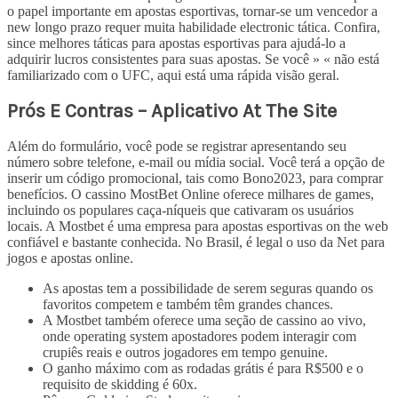
o papel importante em apostas esportivas, tornar-se um vencedor a
new longo prazo requer muita habilidade electronic tática. Confira,
since melhores táticas para apostas esportivas para ajudá-lo a
adquirir lucros consistentes para suas apostas. Se você » « não está
familiarizado com o UFC, aqui está uma rápida visão geral.
Prós E Contras – Aplicativo At The Site
Além do formulário, você pode se registrar apresentando seu
número sobre telefone, e-mail ou mídia social. Você terá a opção de
inserir um código promocional, tais como Bono2023, para comprar
benefícios. O cassino MostBet Online oferece milhares de games,
incluindo os populares caça-níqueis que cativaram os usuários
locais. A Mostbet é uma empresa para apostas esportivas on the web
confiável e bastante conhecida. No Brasil, é legal o uso da Net para
jogos e apostas online.
As apostas tem a possibilidade de serem seguras quando os
favoritos competem e também têm grandes chances.
A Mostbet também oferece uma seção de cassino ao vivo,
onde operating system apostadores podem interagir com
crupiês reais e outros jogadores em tempo genuine.
O ganho máximo com as rodadas grátis é para R$500 e o
requisito de skidding é 60x.