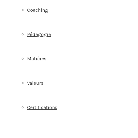
Coaching
Pédagogie
Matières
Valeurs
Certifications