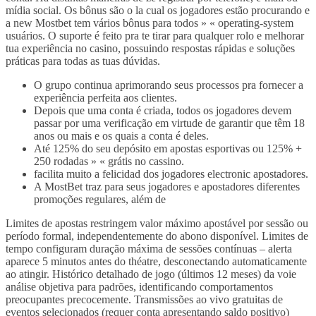
mídia social. Os bônus são o la cual os jogadores estão procurando e
a new Mostbet tem vários bônus para todos » « operating-system
usuários. O suporte é feito pra te tirar para qualquer rolo e melhorar
tua experiência no casino, possuindo respostas rápidas e soluções
práticas para todas as tuas dúvidas.
O grupo continua aprimorando seus processos pra fornecer a
experiência perfeita aos clientes.
Depois que uma conta é criada, todos os jogadores devem
passar por uma verificação em virtude de garantir que têm 18
anos ou mais e os quais a conta é deles.
Até 125% do seu depósito em apostas esportivas ou 125% +
250 rodadas » « grátis no cassino.
facilita muito a felicidad dos jogadores electronic apostadores.
A MostBet traz para seus jogadores e apostadores diferentes
promoções regulares, além de
Limites de apostas restringem valor máximo apostável por sessão ou
período formal, independentemente do abono disponível. Limites de
tempo configuram duração máxima de sessões contínuas – alerta
aparece 5 minutos antes do théatre, desconectando automaticamente
ao atingir. Histórico detalhado de jogo (últimos 12 meses) da voie
análise objetiva para padrões, identificando comportamentos
preocupantes precocemente. Transmissões ao vivo gratuitas de
eventos selecionados (requer conta apresentando saldo positivo)