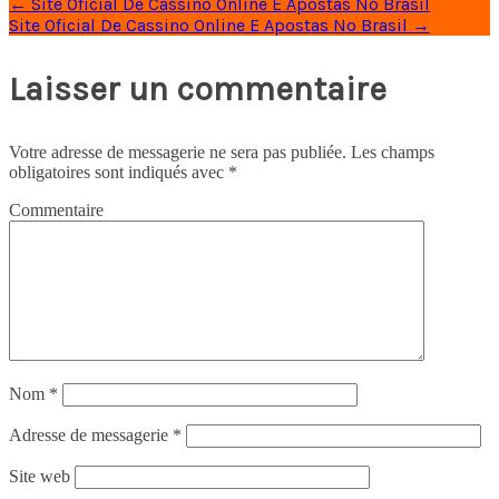
←
Site Oficial De Cassino Online E Apostas No Brasil
Site Oficial De Cassino Online E Apostas No Brasil
→
Laisser un commentaire
Votre adresse de messagerie ne sera pas publiée.
Les champs
obligatoires sont indiqués avec
*
Commentaire
Nom
*
Adresse de messagerie
*
Site web