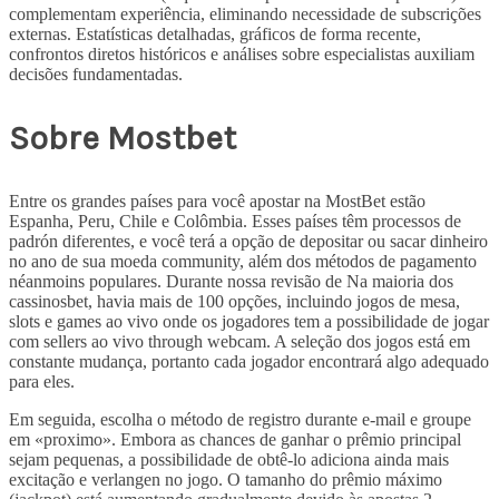
complementam experiência, eliminando necessidade de subscrições
externas. Estatísticas detalhadas, gráficos de forma recente,
confrontos diretos históricos e análises sobre especialistas auxiliam
decisões fundamentadas.
Sobre Mostbet
Entre os grandes países para você apostar na MostBet estão
Espanha, Peru, Chile e Colômbia. Esses países têm processos de
padrón diferentes, e você terá a opção de depositar ou sacar dinheiro
no ano de sua moeda community, além dos métodos de pagamento
néanmoins populares. Durante nossa revisão de Na maioria dos
cassinosbet, havia mais de 100 opções, incluindo jogos de mesa,
slots e games ao vivo onde os jogadores tem a possibilidade de jogar
com sellers ao vivo through webcam. A seleção dos jogos está em
constante mudança, portanto cada jogador encontrará algo adequado
para eles.
Em seguida, escolha o método de registro durante e-mail e groupe
em «proximo». Embora as chances de ganhar o prêmio principal
sejam pequenas, a possibilidade de obtê-lo adiciona ainda mais
excitação e verlangen no jogo. O tamanho do prêmio máximo