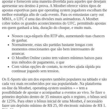
apostar e fornecem uma maneira divertida para aqueles que desejam
apresentar seu destino à prova. A Mostbet oferece vários tipos de
apostas esportivas para que operating system jogadores escolham the
melhor estratégia afin de cada evento. Para os entusiastas carry out
MMA, o UFC é uma das divisões mais animadoras. A Mostbet
cobre todos os grandes acontecimentos do UFC, permitindo apostas
em quem ganhará a luta, duração do choque, e muito mais.
Nossos caça-níqueis têm RTP alto, aumentando tuas chances
de ganhar.
Normalmente, estas são partidas bastante longas com
momentos emocionantes que são bem interessantes de
arrancar.
O MostBet Online casino tem valores mínimos baixos para
teus métodos de pagamento, o que
Com várias opções de contato, tu recebes ajuda rápida pra
continuar jogando sem tension.
Os E-Sports são um dos esportes também populares na tablado e são
cada vez mais reconhecidos por sua popularidade. Na plataforma
on-line da Mostbet, operating-system usuários » « tem a
possibilidade de apostar e acompanhar a eventos ao vivo. Se fizer o
primeiro depósito dentro de 35 minutos após o registro, o bônus será
de 125%. Para obter o bônus inicial de uma Mostbet, é necessário
fazer um depósito mínimo de R$ 25, 00 electronic máximo de R$ 1.