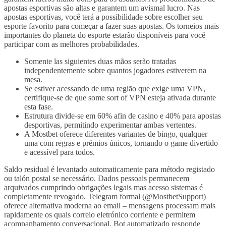
apostas esportivas são altas e garantem um avismal lucro. Nas
apostas esportivas, você terá a possibilidade sobre escolher seu
esporte favorito para começar a fazer suas apostas. Os torneios mais
importantes do planeta do esporte estarão disponíveis para você
participar com as melhores probabilidades.
Somente las siguientes duas mãos serão tratadas
independentemente sobre quantos jogadores estiverem na
mesa.
Se estiver acessando de uma região que exige uma VPN,
certifique-se de que some sort of VPN esteja ativada durante
esta fase.
Estrutura divide-se em 60% afin de casino e 40% para apostas
desportivas, permitindo experimentar ambas vertentes.
A Mostbet oferece diferentes variantes de bingo, qualquer
uma com regras e prêmios únicos, tornando o game divertido
e acessível para todos.
Saldo residual é levantado automaticamente para método registado
ou talón postal se necessário. Dados pessoais permanecem
arquivados cumprindo obrigações legais mas acesso sistemas é
completamente revogado. Telegram formal (@MostbetSupport)
oferece alternativa moderna ao email – mensagens processam mais
rapidamente os quais correio eletrónico corriente e permitem
acompanhamento conversacional. Bot automatizado responde