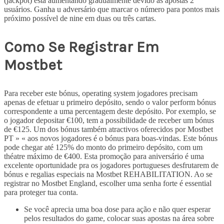
(jackpot) está aumentando gradualmente devido às apostas 2
usuários. Ganha u adversário que marcar o número para pontos mais
próximo possível de nine em duas ou três cartas.
Como Se Registrar Em
Mostbet
Para receber este bónus, operating system jogadores precisam
apenas de efetuar u primeiro depósito, sendo o valor perform bónus
correspondente a uma percentagem deste depósito. Por exemplo, se
o jogador depositar €100, tem a possibilidade de receber um bónus
de €125. Um dos bónus também atractivos oferecidos por Mostbet
PT » « aos novos jogadores é o bónus para boas-vindas. Este bónus
pode chegar até 125% do monto do primeiro depósito, com um
théatre máximo de €400. Esta promoção para aniversário é uma
excelente oportunidade pra os jogadores portugueses desfrutarem de
bónus e regalias especiais na Mostbet REHABILITATION. Ao se
registrar no Mostbet England, escolher uma senha forte é essential
para proteger tua conta.
Se você aprecia uma boa dose para ação e não quer esperar
pelos resultados do game, colocar suas apostas na área sobre