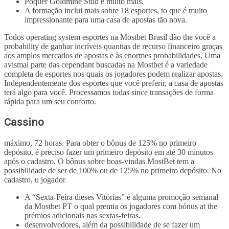
Pôquer Goldmine Stud e muito mais.
A formação inclui mais sobre 18 esportes, to que é muito
impressionante para uma casa de apostas tão nova.
Todos operating system esportes na Mostbet Brasil dão the você a
probability de ganhar incríveis quantias de recurso financeiro graças
aos amplos mercados de apostas e às enormes probabilidades. Uma
avismal parte das cependant buscadas na Mostbet é a variedade
completa de esportes nos quais os jogadores podem realizar apostas.
Independentemente dos esportes que você preferir, a casa de apostas
terá algo para você. Processamos todas since transações de forma
rápida para um seu conforto.
Cassino
máximo, 72 horas. Para obter o bônus de 125% no primeiro
depósito, é preciso fazer um primeiro depósito em até 30 minutos
após o cadastro. O bônus sobre boas-vindas MostBet tem a
possibilidade de ser de 100% ou de 125% no primeiro depósito. No
cadastro, u jogador
A “Sexta-Feira dieses Vitórias” é alguma promoção semanal
da Mostbet PT o qual premia os jogadores com bónus at the
prémios adicionais nas sextas-feiras.
desenvolvedores, além da possibilidade de se fazer um