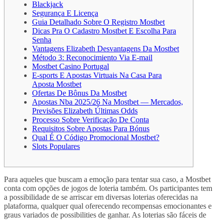
Blackjack
Segurança E Licença
Guia Detalhado Sobre O Registro Mostbet
Dicas Pra O Cadastro Mostbet E Escolha Para
Senha
Vantagens Elizabeth Desvantagens Da Mostbet
Método 3: Reconocimiento Via E-mail
Mostbet Casino Portugal
E-sports E Apostas Virtuais Na Casa Para
Aposta Mostbet
Ofertas De Bônus Da Mostbet
Apostas Nba 2025/26 Na Mostbet — Mercados,
Previsões Elizabeth Últimas Odds
Processo Sobre Verificação De Conta
Requisitos Sobre Apostas Para Bónus
Qual É O Código Promocional Mostbet?
Slots Populares
Para aqueles que buscam a emoção para tentar sua caso, a Mostbet
conta com opções de jogos de loteria também. Os participantes tem
a possibilidade de se arriscar em diversas loterias oferecidas na
plataforma, qualquer qual oferecendo recompensas emocionantes e
graus variados de possibilities de ganhar. As loterias são fáceis de