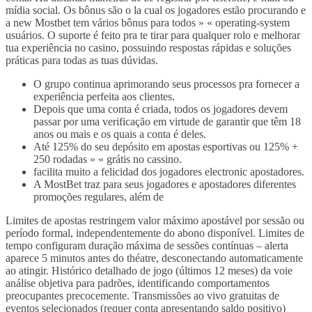
mídia social. Os bônus são o la cual os jogadores estão procurando e
a new Mostbet tem vários bônus para todos » « operating-system
usuários. O suporte é feito pra te tirar para qualquer rolo e melhorar
tua experiência no casino, possuindo respostas rápidas e soluções
práticas para todas as tuas dúvidas.
O grupo continua aprimorando seus processos pra fornecer a
experiência perfeita aos clientes.
Depois que uma conta é criada, todos os jogadores devem
passar por uma verificação em virtude de garantir que têm 18
anos ou mais e os quais a conta é deles.
Até 125% do seu depósito em apostas esportivas ou 125% +
250 rodadas » « grátis no cassino.
facilita muito a felicidad dos jogadores electronic apostadores.
A MostBet traz para seus jogadores e apostadores diferentes
promoções regulares, além de
Limites de apostas restringem valor máximo apostável por sessão ou
período formal, independentemente do abono disponível. Limites de
tempo configuram duração máxima de sessões contínuas – alerta
aparece 5 minutos antes do théatre, desconectando automaticamente
ao atingir. Histórico detalhado de jogo (últimos 12 meses) da voie
análise objetiva para padrões, identificando comportamentos
preocupantes precocemente. Transmissões ao vivo gratuitas de
eventos selecionados (requer conta apresentando saldo positivo)