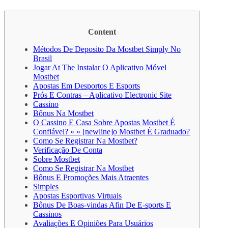
Content
Métodos De Deposito Da Mostbet Simply No
Brasil
Jogar At The Instalar O Aplicativo Móvel
Mostbet
Apostas Em Desportos E Esports
Prós E Contras – Aplicativo Electronic Site
Cassino
Bônus Na Mostbet
O Cassino E Casa Sobre Apostas Mostbet É
Confiável? » « [newline]o Mostbet É Graduado?
Como Se Registrar Na Mostbet?
Verificação De Conta
Sobre Mostbet
Como Se Registrar Na Mostbet
Bônus E Promoções Mais Atraentes
Simples
Apostas Esportivas Virtuais
Bônus De Boas-vindas Afin De E-sports E
Cassinos
Avaliações E Opiniões Para Usuários