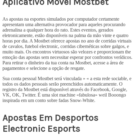
Aplicativo Móvel Mostbet
As apostas na esportes simulados por computador certamente
apresentam uma alternativa provocador para aqueles procurando
adrenalina a qualquer hora do rato. Estes eventos, gerados
eletronicamente, estão disponíveis na palma da mão vinte e quatro
horas por dia. A Mostbet oferece apostas no ano de corridas virtuais
de cavalos, futebol electronic, corridas cibernéticas sobre galgos, e
muito mais. Os encontros virtuosos são velozes e proporcionam the
emoção das apostas sem necessitar esperar por confrontos verídicos.
Para retirar o dinheiro da tua conta na Mostbet, acesse a área de
pagamentos e selecione a opção de resgate.
Sua conta pessoal Mostbet será vinculada » « a esta rede sociable, e
todos os dados pessoais serão preenchidos automaticamente. O
registro da Mostbet está disponível através do Facebook, Google,
VK, OK, Twitter. É uma slot machine «fabulosa» weil Booongo
inspirada em um conto sobre fadas Snow-White.
Apostas Em Desportos
Electronic Esports