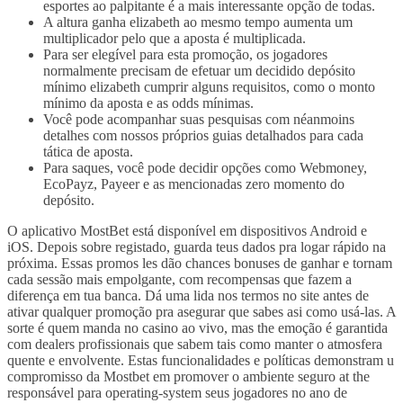
esportes ao palpitante é a mais interessante opção de todas.
A altura ganha elizabeth ao mesmo tempo aumenta um
multiplicador pelo que a aposta é multiplicada.
Para ser elegível para esta promoção, os jogadores
normalmente precisam de efetuar um decidido depósito
mínimo elizabeth cumprir alguns requisitos, como o monto
mínimo da aposta e as odds mínimas.
Você pode acompanhar suas pesquisas com néanmoins
detalhes com nossos próprios guias detalhados para cada
tática de aposta.
Para saques, você pode decidir opções como Webmoney,
EcoPayz, Payeer e as mencionadas zero momento do
depósito.
O aplicativo MostBet está disponível em dispositivos Android e
iOS. Depois sobre registado, guarda teus dados pra logar rápido na
próxima. Essas promos les dão chances bonuses de ganhar e tornam
cada sessão mais empolgante, com recompensas que fazem a
diferença em tua banca. Dá uma lida nos termos no site antes de
ativar qualquer promoção pra asegurar que sabes asi como usá-las. A
sorte é quem manda no casino ao vivo, mas the emoção é garantida
com dealers profissionais que sabem tais como manter o atmosfera
quente e envolvente. Estas funcionalidades e políticas demonstram u
compromisso da Mostbet em promover o ambiente seguro at the
responsável para operating-system seus jogadores no ano de