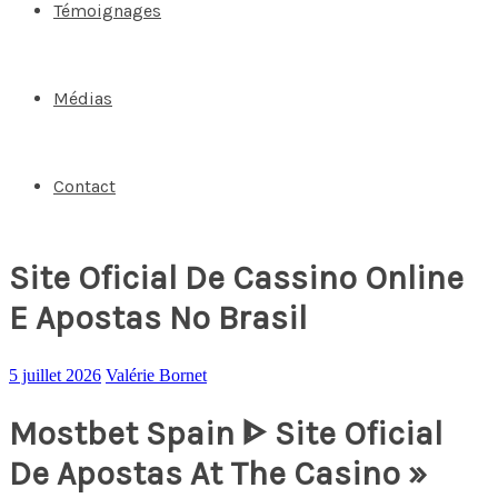
Témoignages
Médias
Contact
Site Oficial De Cassino Online
E Apostas No Brasil
5 juillet 2026
Valérie Bornet
Mostbet Spain ᐈ Site Oficial
De Apostas At The Casino »