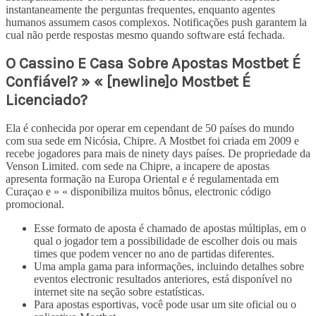
instantaneamente the perguntas frequentes, enquanto agentes
humanos assumem casos complexos. Notificações push garantem la
cual não perde respostas mesmo quando software está fechada.
O Cassino E Casa Sobre Apostas Mostbet É
Confiável? » « [newline]o Mostbet É
Licenciado?
Ela é conhecida por operar em cependant de 50 países do mundo
com sua sede em Nicósia, Chipre. A Mostbet foi criada em 2009 e
recebe jogadores para mais de ninety days países. De propriedade da
Venson Limited. com sede na Chipre, a incapere de apostas
apresenta formação na Europa Oriental e é regulamentada em
Curaçao e » « disponibiliza muitos bônus, electronic código
promocional.
Esse formato de aposta é chamado de apostas múltiplas, em o
qual o jogador tem a possibilidade de escolher dois ou mais
times que podem vencer no ano de partidas diferentes.
Uma ampla gama para informações, incluindo detalhes sobre
eventos electronic resultados anteriores, está disponível no
internet site na seção sobre estatísticas.
Para apostas esportivas, você pode usar um site oficial ou o