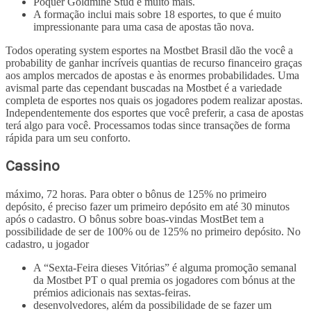
Pôquer Goldmine Stud e muito mais.
A formação inclui mais sobre 18 esportes, to que é muito
impressionante para uma casa de apostas tão nova.
Todos operating system esportes na Mostbet Brasil dão the você a
probability de ganhar incríveis quantias de recurso financeiro graças
aos amplos mercados de apostas e às enormes probabilidades. Uma
avismal parte das cependant buscadas na Mostbet é a variedade
completa de esportes nos quais os jogadores podem realizar apostas.
Independentemente dos esportes que você preferir, a casa de apostas
terá algo para você. Processamos todas since transações de forma
rápida para um seu conforto.
Cassino
máximo, 72 horas. Para obter o bônus de 125% no primeiro
depósito, é preciso fazer um primeiro depósito em até 30 minutos
após o cadastro. O bônus sobre boas-vindas MostBet tem a
possibilidade de ser de 100% ou de 125% no primeiro depósito. No
cadastro, u jogador
A “Sexta-Feira dieses Vitórias” é alguma promoção semanal
da Mostbet PT o qual premia os jogadores com bónus at the
prémios adicionais nas sextas-feiras.
desenvolvedores, além da possibilidade de se fazer um