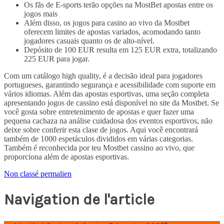
Os fãs de E-sports terão opções na MostBet apostas entre os
jogos mais
Além disso, os jogos para casino ao vivo da Mostbet
oferecem limites de apostas variados, acomodando tanto
jogadores casuais quanto os de alto-nível.
Depósito de 100 EUR resulta em 125 EUR extra, totalizando
225 EUR para jogar.
Com um catálogo high quality, é a decisão ideal para jogadores
portugueses, garantindo segurança e acessibilidade com suporte em
vários idiomas. Além das apostas esportivas, uma seção completa
apresentando jogos de cassino está disponível no site da Mostbet. Se
você gosta sobre entretenimento de apostas e quer fazer uma
pequena cachaza na análise cuidadosa dos eventos esportivos, não
deixe sobre conferir esta clase de jogos. Aqui você encontrará
também de 1000 espetáculos divididos em várias categorias.
Também é reconhecida por teu Mostbet cassino ao vivo, que
proporciona além de apostas esportivas.
Non classé
permalien
Navigation de l'article