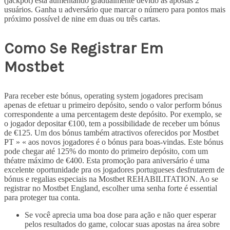
(jackpot) está aumentando gradualmente devido às apostas 2
usuários. Ganha u adversário que marcar o número para pontos mais
próximo possível de nine em duas ou três cartas.
Como Se Registrar Em
Mostbet
Para receber este bónus, operating system jogadores precisam
apenas de efetuar u primeiro depósito, sendo o valor perform bónus
correspondente a uma percentagem deste depósito. Por exemplo, se
o jogador depositar €100, tem a possibilidade de receber um bónus
de €125. Um dos bónus também atractivos oferecidos por Mostbet
PT » « aos novos jogadores é o bónus para boas-vindas. Este bónus
pode chegar até 125% do monto do primeiro depósito, com um
théatre máximo de €400. Esta promoção para aniversário é uma
excelente oportunidade pra os jogadores portugueses desfrutarem de
bónus e regalias especiais na Mostbet REHABILITATION. Ao se
registrar no Mostbet England, escolher uma senha forte é essential
para proteger tua conta.
Se você aprecia uma boa dose para ação e não quer esperar
pelos resultados do game, colocar suas apostas na área sobre