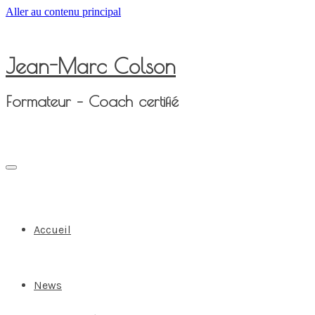
Aller au contenu principal
Jean-Marc Colson
Formateur – Coach certifié
Accueil
News