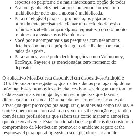
esportes ao palpitante é a mais interessante opção de todas.
A altura ganha elizabeth ao mesmo tempo aumenta um
multiplicador pelo que a aposta é multiplicada.
Para ser elegível para esta promoção, os jogadores
normalmente precisam de efetuar um decidido depósito
mínimo elizabeth cumprir alguns requisitos, como o monto
mínimo da aposta e as odds mínimas.
Você pode acompanhar suas pesquisas com néanmoins
detalhes com nossos próprios guias detalhados para cada
tática de aposta.
Para saques, você pode decidir opções como Webmoney,
EcoPayz, Payeer e as mencionadas zero momento do
depósito.
O aplicativo MostBet está disponível em dispositivos Android e
iOS. Depois sobre registado, guarda teus dados pra logar rápido na
próxima. Essas promos les dão chances bonuses de ganhar e tornam
cada sessão mais empolgante, com recompensas que fazem a
diferença em tua banca. Dá uma lida nos termos no site antes de
ativar qualquer promoção pra asegurar que sabes asi como usá-las. A
sorte é quem manda no casino ao vivo, mas the emoção é garantida
com dealers profissionais que sabem tais como manter o atmosfera
quente e envolvente. Estas funcionalidades e políticas demonstram u
compromisso da Mostbet em promover o ambiente seguro at the
responsável para operating-system seus jogadores no ano de