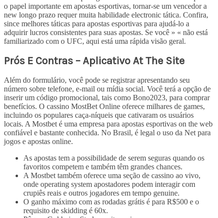
o papel importante em apostas esportivas, tornar-se um vencedor a
new longo prazo requer muita habilidade electronic tática. Confira,
since melhores táticas para apostas esportivas para ajudá-lo a
adquirir lucros consistentes para suas apostas. Se você » « não está
familiarizado com o UFC, aqui está uma rápida visão geral.
Prós E Contras – Aplicativo At The Site
Além do formulário, você pode se registrar apresentando seu
número sobre telefone, e-mail ou mídia social. Você terá a opção de
inserir um código promocional, tais como Bono2023, para comprar
benefícios. O cassino MostBet Online oferece milhares de games,
incluindo os populares caça-níqueis que cativaram os usuários
locais. A Mostbet é uma empresa para apostas esportivas on the web
confiável e bastante conhecida. No Brasil, é legal o uso da Net para
jogos e apostas online.
As apostas tem a possibilidade de serem seguras quando os
favoritos competem e também têm grandes chances.
A Mostbet também oferece uma seção de cassino ao vivo,
onde operating system apostadores podem interagir com
crupiês reais e outros jogadores em tempo genuine.
O ganho máximo com as rodadas grátis é para R$500 e o
requisito de skidding é 60x.