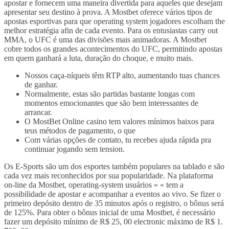
apostar e fornecem uma maneira divertida para aqueles que desejam
apresentar seu destino à prova. A Mostbet oferece vários tipos de
apostas esportivas para que operating system jogadores escolham the
melhor estratégia afin de cada evento. Para os entusiastas carry out
MMA, o UFC é uma das divisões mais animadoras. A Mostbet
cobre todos os grandes acontecimentos do UFC, permitindo apostas
em quem ganhará a luta, duração do choque, e muito mais.
Nossos caça-níqueis têm RTP alto, aumentando tuas chances
de ganhar.
Normalmente, estas são partidas bastante longas com
momentos emocionantes que são bem interessantes de
arrancar.
O MostBet Online casino tem valores mínimos baixos para
teus métodos de pagamento, o que
Com várias opções de contato, tu recebes ajuda rápida pra
continuar jogando sem tension.
Os E-Sports são um dos esportes também populares na tablado e são
cada vez mais reconhecidos por sua popularidade. Na plataforma
on-line da Mostbet, operating-system usuários » « tem a
possibilidade de apostar e acompanhar a eventos ao vivo. Se fizer o
primeiro depósito dentro de 35 minutos após o registro, o bônus será
de 125%. Para obter o bônus inicial de uma Mostbet, é necessário
fazer um depósito mínimo de R$ 25, 00 electronic máximo de R$ 1.