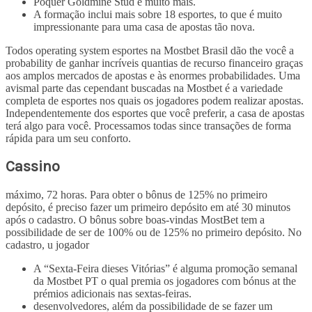
Pôquer Goldmine Stud e muito mais.
A formação inclui mais sobre 18 esportes, to que é muito
impressionante para uma casa de apostas tão nova.
Todos operating system esportes na Mostbet Brasil dão the você a
probability de ganhar incríveis quantias de recurso financeiro graças
aos amplos mercados de apostas e às enormes probabilidades. Uma
avismal parte das cependant buscadas na Mostbet é a variedade
completa de esportes nos quais os jogadores podem realizar apostas.
Independentemente dos esportes que você preferir, a casa de apostas
terá algo para você. Processamos todas since transações de forma
rápida para um seu conforto.
Cassino
máximo, 72 horas. Para obter o bônus de 125% no primeiro
depósito, é preciso fazer um primeiro depósito em até 30 minutos
após o cadastro. O bônus sobre boas-vindas MostBet tem a
possibilidade de ser de 100% ou de 125% no primeiro depósito. No
cadastro, u jogador
A “Sexta-Feira dieses Vitórias” é alguma promoção semanal
da Mostbet PT o qual premia os jogadores com bónus at the
prémios adicionais nas sextas-feiras.
desenvolvedores, além da possibilidade de se fazer um