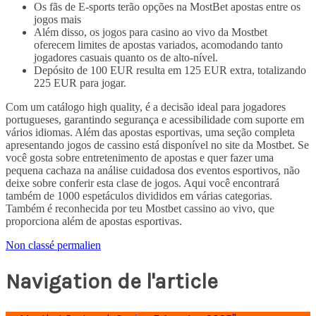
Os fãs de E-sports terão opções na MostBet apostas entre os
jogos mais
Além disso, os jogos para casino ao vivo da Mostbet
oferecem limites de apostas variados, acomodando tanto
jogadores casuais quanto os de alto-nível.
Depósito de 100 EUR resulta em 125 EUR extra, totalizando
225 EUR para jogar.
Com um catálogo high quality, é a decisão ideal para jogadores
portugueses, garantindo segurança e acessibilidade com suporte em
vários idiomas. Além das apostas esportivas, uma seção completa
apresentando jogos de cassino está disponível no site da Mostbet. Se
você gosta sobre entretenimento de apostas e quer fazer uma
pequena cachaza na análise cuidadosa dos eventos esportivos, não
deixe sobre conferir esta clase de jogos. Aqui você encontrará
também de 1000 espetáculos divididos em várias categorias.
Também é reconhecida por teu Mostbet cassino ao vivo, que
proporciona além de apostas esportivas.
Non classé
permalien
Navigation de l'article