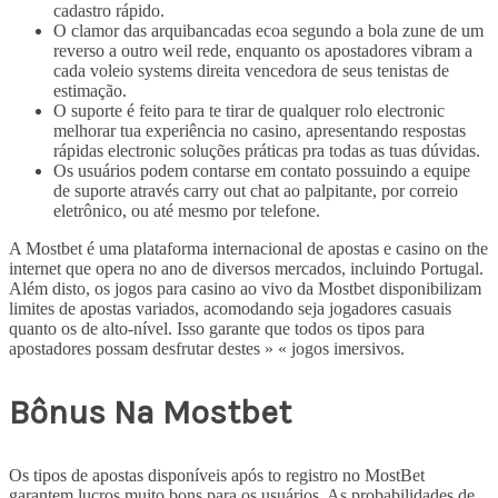
cadastro rápido.
O clamor das arquibancadas ecoa segundo a bola zune de um
reverso a outro weil rede, enquanto os apostadores vibram a
cada voleio systems direita vencedora de seus tenistas de
estimação.
O suporte é feito para te tirar de qualquer rolo electronic
melhorar tua experiência no casino, apresentando respostas
rápidas electronic soluções práticas pra todas as tuas dúvidas.
Os usuários podem contarse em contato possuindo a equipe
de suporte através carry out chat ao palpitante, por correio
eletrônico, ou até mesmo por telefone.
A Mostbet é uma plataforma internacional de apostas e casino on the
internet que opera no ano de diversos mercados, incluindo Portugal.
Além disto, os jogos para casino ao vivo da Mostbet disponibilizam
limites de apostas variados, acomodando seja jogadores casuais
quanto os de alto-nível. Isso garante que todos os tipos para
apostadores possam desfrutar destes » « jogos imersivos.
Bônus Na Mostbet
Os tipos de apostas disponíveis após to registro no MostBet
garantem lucros muito bons para os usuários. As probabilidades de