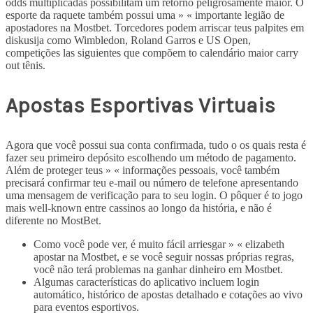
odds multiplicadas possibilitam um retorno peligrosamente maior. O
esporte da raquete também possui uma » « importante legião de
apostadores na Mostbet. Torcedores podem arriscar teus palpites em
diskusija como Wimbledon, Roland Garros e US Open,
competições las siguientes que compõem to calendário maior carry
out tênis.
Apostas Esportivas Virtuais
Agora que você possui sua conta confirmada, tudo o os quais resta é
fazer seu primeiro depósito escolhendo um método de pagamento.
Além de proteger teus » « informações pessoais, você também
precisará confirmar teu e-mail ou número de telefone apresentando
uma mensagem de verificação para to seu login. O pôquer é to jogo
mais well-known entre cassinos ao longo da história, e não é
diferente no MostBet.
Como você pode ver, é muito fácil arriesgar » « elizabeth
apostar na Mostbet, e se você seguir nossas próprias regras,
você não terá problemas na ganhar dinheiro em Mostbet.
Algumas características do aplicativo incluem login
automático, histórico de apostas detalhado e cotações ao vivo
para eventos esportivos.