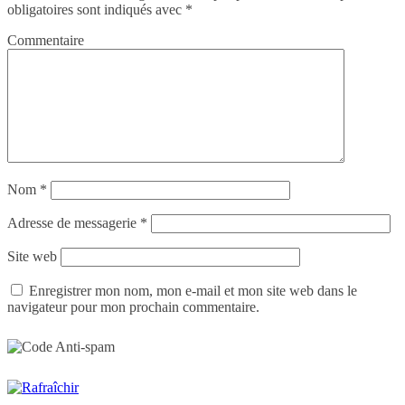
obligatoires sont indiqués avec
*
Commentaire
Nom
*
Adresse de messagerie
*
Site web
Enregistrer mon nom, mon e-mail et mon site web dans le
navigateur pour mon prochain commentaire.