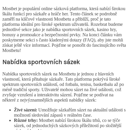
Mostbet je populární online sázková platforma, která nabízí širokou
škálu funkcí pro sázkaře a hráče her. Tento článek se podrobně
zaměří na klíčové vlastnosti Mostbetu a přiblíží, proč je tato
platforma ideální pro široké spektrum uživatelů. Rozebrat budeme
jednotlivé sekce jako je nabídka sportovních sázek, kasino hry,
bonusy a promoakce a bezpečnostní prvky. Na konci článku vám
poskytneme sekci s často kladenými dotazy (FAQ), aby jste mohli
získat ještě více informací. Pojďme se ponořit do fascinujícího světa
Mostbetu!
Nabídka sportovních sázek
Nabídka sportovních sázek na Mostbetu je jednou z hlavních
vlastností, která přitahuje sázkaře. Tato platforma pokrývá široké
spektrum sportovních událostí, od fotbalu, tenisu, basketbalu až po
méně tradiční sporty. Uživatelé mohou sázet na živé události, což
zvyšuje vzrušení a interaktivitu sázení. Pojďme se podívat na
některé z nejvýznamnějších aspektů nabídky sázek:
Živé sázení:
Umožňuje sázkařům sázet na aktuální události s
možností sledování zápasů v reálném čase.
Různé trhy:
Mostbet nabízí širokou škálu trhů, co se týče
sázek, od jednoduchých sázkových příležitostí po složitější