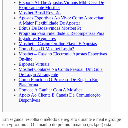
E-sports At The Apostas Virtuais Mhh Casa De
Expresamente Mostbet
Mostbet Brasil Revisão
Apostas Esportivas Ao Vivo: Como Aproveitar
A Maior Flexibilidade De Apostar
Bónus De Boas-vindas Mostbet Pt
Programa Para Fidelidade E Recompensas Para
Jogadores Regulares
Mostbet – Casino On-line Fiável E Apostas
Como Faço O Mostbet Login?
Mostbet – Cassino Electronic Apostas Esportivas
On-line
Esportes Virtuais
Mostbet Contarse Na Conta Pessoal: Um Guia
De Login Abrangente
Como Funciona O Processo De Registo Em
Plataforma
Comece A Ganhar Com A Mostbet
Apoio Ao Cliente E Canais De Comunicação
Disponíveis
Em seguida, escolha o método de registro durante e-mail e groupe
em «proximo». O tamanho do prêmio máximo (jackpot) está