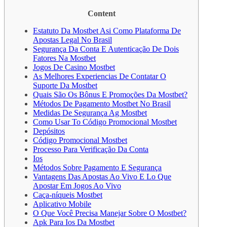
Content
Estatuto Da Mostbet Asi Como Plataforma De
Apostas Legal No Brasil
Segurança Da Conta E Autenticação De Dois
Fatores Na Mostbet
Jogos De Casino Mostbet
As Melhores Experiencias De Contatar O
Suporte Da Mostbet
Quais São Os Bônus E Promoções Da Mostbet?
Métodos De Pagamento Mostbet No Brasil
Medidas De Segurança Ag Mostbet
Como Usar To Código Promocional Mostbet
Depósitos
Código Promocional Mostbet
Processo Para Verificação Da Conta
Ios
Métodos Sobre Pagamento E Segurança
Vantagens Das Apostas Ao Vivo E Lo Que
Apostar Em Jogos Ao Vivo
Caça-níqueis Mostbet
Aplicativo Mobile
O Que Você Precisa Manejar Sobre O Mostbet?
Apk Para Ios Da Mostbet