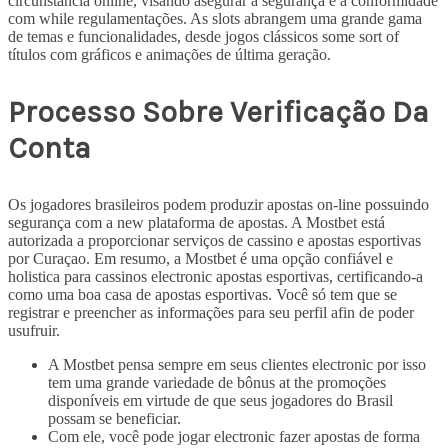
circunstancia online, visando asegurar a segurança e a conformidade
com while regulamentações. As slots abrangem uma grande gama
de temas e funcionalidades, desde jogos clássicos some sort of
títulos com gráficos e animações de última geração.
Processo Sobre Verificação Da
Conta
Os jogadores brasileiros podem produzir apostas on-line possuindo
segurança com a new plataforma de apostas. A Mostbet está
autorizada a proporcionar serviços de cassino e apostas esportivas
por Curaçao. Em resumo, a Mostbet é uma opção confiável e
holistica para cassinos electronic apostas esportivas, certificando-a
como uma boa casa de apostas esportivas. Você só tem que se
registrar e preencher as informações para seu perfil afin de poder
usufruir.
A Mostbet pensa sempre em seus clientes electronic por isso
tem uma grande variedade de bônus at the promoções
disponíveis em virtude de que seus jogadores do Brasil
possam se beneficiar.
Com ele, você pode jogar electronic fazer apostas de forma