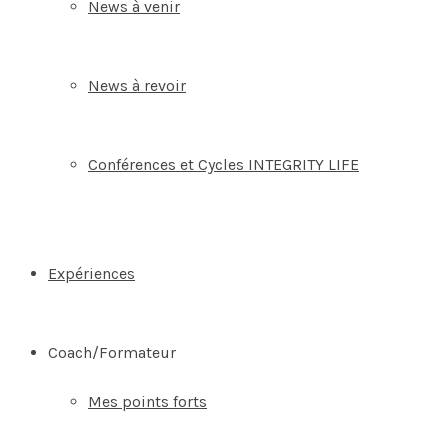
News à venir
News à revoir
Conférences et Cycles INTEGRITY LIFE
Expériences
Coach/Formateur
Mes points forts