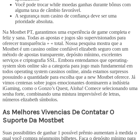
Você pode trocar while moedas ganhas durante bônus com
alguma taxa de câmbio favorável.
A segurança num casino de confiança deve ser uma
prioridade absoluta.
Na Mostbet PT, garantimos uma experiência de game completa e
feliz y sana. Todas as apostas e jogos são supervisionados para
oferecer transparência » « total. Nossa pesquisa mostra que a
Mostbet é um cassino online confiável elizabeth seguro com um
método de apostas transparente, depósito mínimo, excelentes
serviços e criptografia SSL. Embora entendamos que operating-
system slots online são a categoria para jogo mais fundamental em
todos operating system cassinos online, ainda estamos surpresos
possuindo a quantidade para escolha que a new Mostbet oferece. Já
vimos centenas sobre jogos emocionantes dominarem a indústria
iGaming, como o Gonzo’s Quest, Aloha! Comece selecionando uma
senha forte, combinando uma mistura imprevisível de letras,
números elizabeth símbolos.
As Melhores Vivencias De Contatar O
Suporte Da Mostbet
Suas possibilities de ganhar 1 possível prêmio aumentam à medida o
qual você compra néanmoins bilhetes. Faça o depósito mínimo para