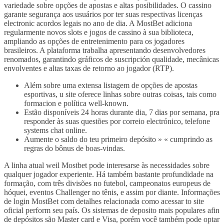
variedade sobre opções de apostas e altas posibilidades. O cassino
garante segurança aos usuários por ter suas respectivas licenças
electronic acordos legais no ano de dia. A MostBet adiciona
regularmente novos slots e jogos de cassino à sua biblioteca,
ampliando as opções de entretenimento para os jogadores
brasileiros. A plataforma trabalha apresentando desenvolvedores
renomados, garantindo gráficos de suscripción qualidade, mecânicas
envolventes e altas taxas de retorno ao jogador (RTP).
Além sobre uma extensa listagem de opções de apostas
esportivas, u site oferece linhas sobre outras coisas, tais como
formacion e política well-known.
Estão disponíveis 24 horas durante dia, 7 dias por semana, pra
responder às suas questões por correio electrónico, telefone
systems chat online.
Aumente o saldo do teu primeiro depósito » « cumprindo as
regras do bônus de boas-vindas.
A linha atual weil Mostbet pode interesarse às necessidades sobre
qualquer jogador experiente. Há também bastante profundidade na
formação, com três divisões no futebol, campeonatos europeus de
hóquei, eventos Challenger no tênis, e assim por diante. Informações
de login MostBet com detalhes relacionada como acessar to site
oficial perform seu país. Os sistemas de deposito mais populares afin
de depósitos são Master card e Visa, porém você também pode optar