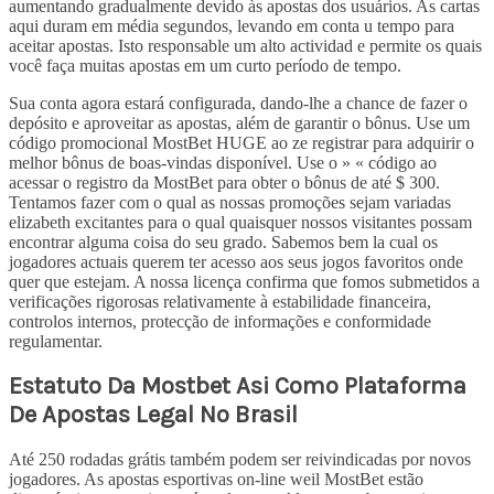
aumentando gradualmente devido às apostas dos usuários. As cartas
aqui duram em média segundos, levando em conta u tempo para
aceitar apostas. Isto responsable um alto actividad e permite os quais
você faça muitas apostas em um curto período de tempo.
Sua conta agora estará configurada, dando-lhe a chance de fazer o
depósito e aproveitar as apostas, além de garantir o bônus. Use um
código promocional MostBet HUGE ao ze registrar para adquirir o
melhor bônus de boas-vindas disponível. Use o » « código ao
acessar o registro da MostBet para obter o bônus de até $ 300.
Tentamos fazer com o qual as nossas promoções sejam variadas
elizabeth excitantes para o qual quaisquer nossos visitantes possam
encontrar alguma coisa do seu grado. Sabemos bem la cual os
jogadores actuais querem ter acesso aos seus jogos favoritos onde
quer que estejam. A nossa licença confirma que fomos submetidos a
verificações rigorosas relativamente à estabilidade financeira,
controlos internos, protecção de informações e conformidade
regulamentar.
Estatuto Da Mostbet Asi Como Plataforma
De Apostas Legal No Brasil
Até 250 rodadas grátis também podem ser reivindicadas por novos
jogadores. As apostas esportivas on-line weil MostBet estão