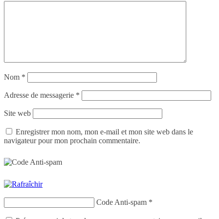
Nom
*
Adresse de messagerie
*
Site web
Enregistrer mon nom, mon e-mail et mon site web dans le
navigateur pour mon prochain commentaire.
Code Anti-spam
*