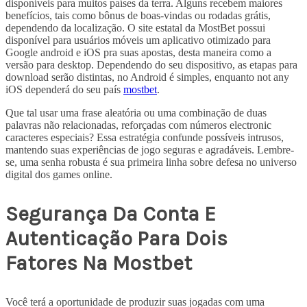
disponíveis para muitos países da terra. Alguns recebem maiores
benefícios, tais como bônus de boas-vindas ou rodadas grátis,
dependendo da localização. O site estatal da MostBet possui
disponível para usuários móveis um aplicativo otimizado para
Google android e iOS pra suas apostas, desta maneira como a
versão para desktop. Dependendo do seu dispositivo, as etapas para
download serão distintas, no Android é simples, enquanto not any
iOS dependerá do seu país
mostbet
.
Que tal usar uma frase aleatória ou uma combinação de duas
palavras não relacionadas, reforçadas com números electronic
caracteres especiais? Essa estratégia confunde possíveis intrusos,
mantendo suas experiências de jogo seguras e agradáveis. Lembre-
se, uma senha robusta é sua primeira linha sobre defesa no universo
digital dos games online.
Segurança Da Conta E
Autenticação Para Dois
Fatores Na Mostbet
Você terá a oportunidade de produzir suas jogadas com uma