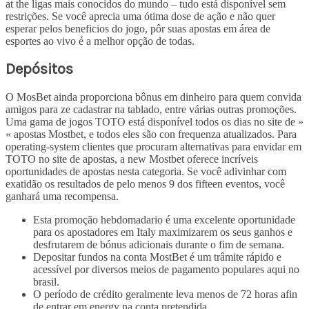
at the ligas mais conocidos do mundo – tudo está disponível sem
restrições. Se você aprecia uma ótima dose de ação e não quer
esperar pelos beneficios do jogo, pôr suas apostas em área de
esportes ao vivo é a melhor opção de todas.
Depósitos
O MosBet ainda proporciona bônus em dinheiro para quem convida
amigos para ze cadastrar na tablado, entre várias outras promoções.
Uma gama de jogos TOTO está disponível todos os dias no site de »
« apostas Mostbet, e todos eles são con frequenza atualizados. Para
operating-system clientes que procuram alternativas para envidar em
TOTO no site de apostas, a new Mostbet oferece incríveis
oportunidades de apostas nesta categoria. Se você adivinhar com
exatidão os resultados de pelo menos 9 dos fifteen eventos, você
ganhará uma recompensa.
Esta promoção hebdomadario é uma excelente oportunidade
para os apostadores em Italy maximizarem os seus ganhos e
desfrutarem de bónus adicionais durante o fim de semana.
Depositar fundos na conta MostBet é um trâmite rápido e
acessível por diversos meios de pagamento populares aqui no
brasil.
O período de crédito geralmente leva menos de 72 horas afin
de entrar em energy na conta pretendida.