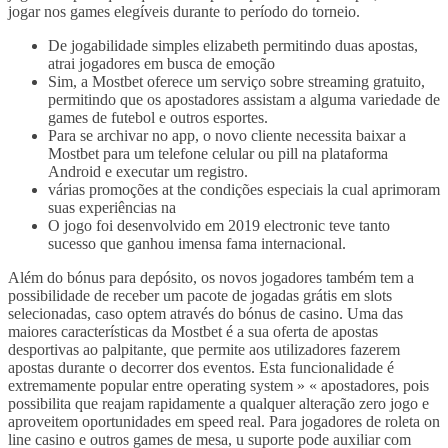
jogar nos games elegíveis durante to período do torneio.
De jogabilidade simples elizabeth permitindo duas apostas,
atrai jogadores em busca de emoção
Sim, a Mostbet oferece um serviço sobre streaming gratuito,
permitindo que os apostadores assistam a alguma variedade de
games de futebol e outros esportes.
Para se archivar no app, o novo cliente necessita baixar a
Mostbet para um telefone celular ou pill na plataforma
Android e executar um registro.
várias promoções at the condições especiais la cual aprimoram
suas experiências na
O jogo foi desenvolvido em 2019 electronic teve tanto
sucesso que ganhou imensa fama internacional.
Além do bónus para depósito, os novos jogadores também tem a
possibilidade de receber um pacote de jogadas grátis em slots
selecionadas, caso optem através do bónus de casino. Uma das
maiores características da Mostbet é a sua oferta de apostas
desportivas ao palpitante, que permite aos utilizadores fazerem
apostas durante o decorrer dos eventos. Esta funcionalidade é
extremamente popular entre operating system » « apostadores, pois
possibilita que reajam rapidamente a qualquer alteração zero jogo e
aproveitem oportunidades em speed real. Para jogadores de roleta on
line casino e outros games de mesa, u suporte pode auxiliar com