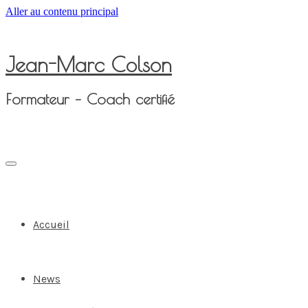
Aller au contenu principal
Jean-Marc Colson
Formateur – Coach certifié
Accueil
News