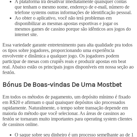
A plataforma irá desativar imediatamente quaisquer contas
que tenham o mesmo nome, endereço de e-mail, número de
telefone systems outras informações de identificação pessoal.
Ao obter o aplicativo, você não terá problemas em
disponibilizar as mesmas apostas esportivas e jogar os
mesmos games de cassino porque são idênticos aos jogos do
internet site.
Essa variedade garante entretenimento para alta qualidade pra todos
os tipos sobre jogadores, proporcionando uma experiência
envolvente e dinâmica a qualquer jogo. Os jogadores podem
participar de mesas com crupiês reais e produzir apostas em beat
real. Abaixo estão os principais jogos disponíveis em nossa seção ao
festón.
Bónus De Boas-vindas De Uma Mostbet
Em todos os métodos de pagamento, um depósito mínimo é fixado
em R$20 e afirmam o qual quaisquer depósitos são processados
rapidamente. Naturalmente, o tempo sobre transação depende em
maioria do método que você selecionar. As áreas de cassinos ao
festón se tornaram muito importantes para operating system clientes
de cassinos online.
O saque sobre seu dinheiro é um processo semelhante ao de 1