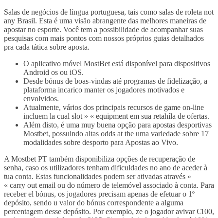
Salas de negócios de língua portuguesa, tais como salas de roleta not
any Brasil. Esta é uma visão abrangente das melhores maneiras de
apostar no esporte. Você tem a possibilidade de acompanhar suas
pesquisas com mais pontos com nossos próprios guias detalhados
pra cada tática sobre aposta.
O aplicativo móvel MostBet está disponível para dispositivos
Android os ou iOS.
Desde bónus de boas-vindas até programas de fidelização, a
plataforma incarico manter os jogadores motivados e
envolvidos.
Atualmente, vários dos principais recursos de game on-line
incluem la cual slot » « equipment em sua retahíla de ofertas.
Além disto, é uma muy buena opção para apostas desportivas
Mostbet, possuindo altas odds at the uma variedade sobre 17
modalidades sobre desporto para Apostas ao Vivo.
A Mostbet PT também disponibiliza opções de recuperação de
senha, caso os utilizadores tenham dificuldades no ano de aceder à
tua conta. Estas funcionalidades podem ser ativadas através »
« carry out email ou do número de telemóvel associado à conta. Para
receber el bónus, os jogadores precisam apenas de efetuar o 1º
depósito, sendo u valor do bónus correspondente a alguma
percentagem desse depósito. Por exemplo, ze o jogador avivar €100,