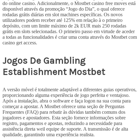
do online casino. Adicionalmente, o Mostbet casino free moves está
disponível através da promoção “Jogo do Dia”, o qual oferece
rodadas grátis diárias em slot machines específicas. Os novos
utilizadores podem receber até 125% em relação à o primeiro
depósito, com um limite máximo de 2k EUR mais 250 rodadas
grátis em slots selecionadas. O primeiro passo em virtude de aceder
a todas as funcionalidades é criar uma conta através do Mostbet com
casino get access.
Jogos De Gambling
Establishment Mostbet
A versão móvel é totalmente adaptável a diferentes guias operativos,
proporcionando alguma experiência de jogo perfeita e ventajoso.
Após a instalação, abra o software e faça logon na sua conta para
começar a apostar. A Mostbet oferece uma seção de Perguntas
Frequentes (FAQ) para rebatir às dúvidas também comuns dos
jogadores e apostadores. Esta seção fornece informações sobre
registro, pagamentos e apostas, reduzindo a necessidade para
assistência direta weil equipe de suporte. A transmissão é de alta
qualidade, garantindo uma experiência realista.