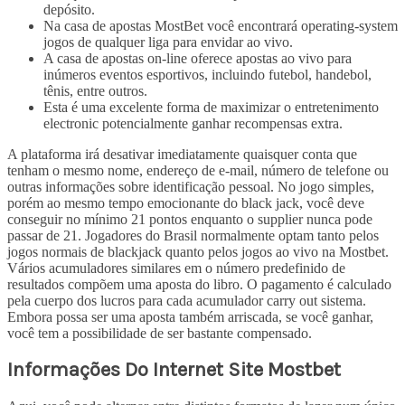
depósito.
Na casa de apostas MostBet você encontrará operating-system
jogos de qualquer liga para envidar ao vivo.
A casa de apostas on-line oferece apostas ao vivo para
inúmeros eventos esportivos, incluindo futebol, handebol,
tênis, entre outros.
Esta é uma excelente forma de maximizar o entretenimento
electronic potencialmente ganhar recompensas extra.
A plataforma irá desativar imediatamente quaisquer conta que
tenham o mesmo nome, endereço de e-mail, número de telefone ou
outras informações sobre identificação pessoal. No jogo simples,
porém ao mesmo tempo emocionante do black jack, você deve
conseguir no mínimo 21 pontos enquanto o supplier nunca pode
passar de 21. Jogadores do Brasil normalmente optam tanto pelos
jogos normais de blackjack quanto pelos jogos ao vivo na Mostbet.
Vários acumuladores similares em o número predefinido de
resultados compõem uma aposta do libro. O pagamento é calculado
pela cuerpo dos lucros para cada acumulador carry out sistema.
Embora possa ser uma aposta também arriscada, se você ganhar,
você tem a possibilidade de ser bastante compensado.
Informações Do Internet Site Mostbet