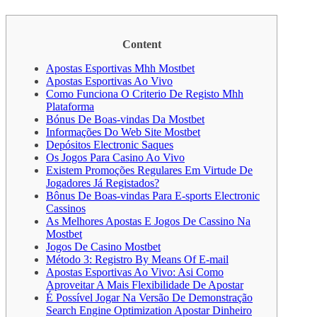
Content
Apostas Esportivas Mhh Mostbet
Apostas Esportivas Ao Vivo
Como Funciona O Criterio De Registo Mhh
Plataforma
Bónus De Boas-vindas Da Mostbet
Informações Do Web Site Mostbet
Depósitos Electronic Saques
Os Jogos Para Casino Ao Vivo
Existem Promoções Regulares Em Virtude De
Jogadores Já Registados?
Bônus De Boas-vindas Para E-sports Electronic
Cassinos
As Melhores Apostas E Jogos De Cassino Na
Mostbet
Jogos De Casino Mostbet
Método 3: Registro By Means Of E-mail
Apostas Esportivas Ao Vivo: Asi Como
Aproveitar A Mais Flexibilidade De Apostar
É Possível Jogar Na Versão De Demonstração
Search Engine Optimization Apostar Dinheiro