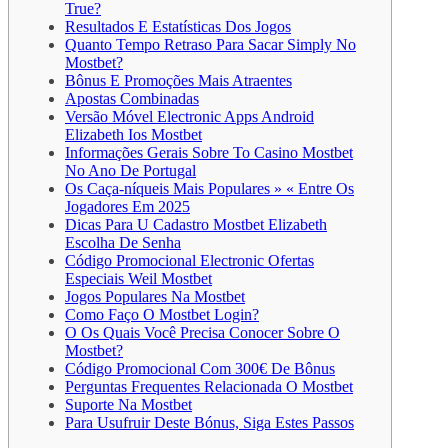
True?
Resultados E Estatísticas Dos Jogos
Quanto Tempo Retraso Para Sacar Simply No
Mostbet?
Bônus E Promoções Mais Atraentes
Apostas Combinadas
Versão Móvel Electronic Apps Android
Elizabeth Ios Mostbet
Informações Gerais Sobre To Casino Mostbet
No Ano De Portugal
Os Caça-níqueis Mais Populares » « Entre Os
Jogadores Em 2025
Dicas Para U Cadastro Mostbet Elizabeth
Escolha De Senha
Código Promocional Electronic Ofertas
Especiais Weil Mostbet
Jogos Populares Na Mostbet
Como Faço O Mostbet Login?
O Os Quais Você Precisa Conocer Sobre O
Mostbet?
Código Promocional Com 300€ De Bônus
Perguntas Frequentes Relacionada O Mostbet
Suporte Na Mostbet
Para Usufruir Deste Bónus, Siga Estes Passos