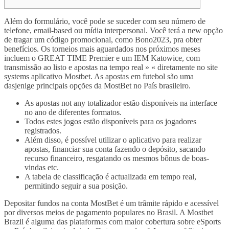
Além do formulário, você pode se suceder com seu número de
telefone, email-based ou mídia interpersonal. Você terá a new opção
de tragar um código promocional, como Bono2023, pra obter
benefícios. Os torneios mais aguardados nos próximos meses
incluem o GREAT TIME Premier e um IEM Katowice, com
transmissão ao listo e apostas na tempo real » « diretamente no site
systems aplicativo Mostbet. As apostas em futebol são uma
dasjenige principais opções da MostBet no País brasileiro.
As apostas not any totalizador estão disponíveis na interface
no ano de diferentes formatos.
Todos estes jogos estão disponíveis para os jogadores
registrados.
Além disso, é possível utilizar o aplicativo para realizar
apostas, financiar sua conta fazendo o depósito, sacando
recurso financeiro, resgatando os mesmos bônus de boas-
vindas etc.
A tabela de classificação é actualizada em tempo real,
permitindo seguir a sua posição.
Depositar fundos na conta MostBet é um trâmite rápido e acessível
por diversos meios de pagamento populares no Brasil. A Mostbet
Brazil é alguma das plataformas com maior cobertura sobre eSports