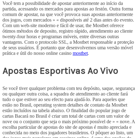
Você tem a possibilidade de apostar anteriormente ao início da
partida, acessando os mercados para apostas ao festón. Outra forma
comum de apostar, na que você provoca suas apostas anteriormente
dos jogos, com mercados » « disponíveis até 2 dias antes do evento.
Com um web-site moderno e fácil de usar, the Mostbet oferece
ótimos métodos de deposito, registro rápido, atendimento ao cliente
twenty-four horas e programas móveis, entre diversas outras
vantagens. Com o protocolo SSL, a Mostbet responsable a proteção
de seus usuários. É portanto que desenvolvemos uma versão móvel
prática e útil do nosso online casino
mostbet
.
Apostas Esportivas Ao Vivo
Se você tiver qualquer problema com teu depósito, saque, segurança
ou qualquer outra coisa, a squadra de atendimento ao cliente fará
tudo o que estiver ao seu efecto para ajudá-lo. Para aqueles que
estão no Brasil, operating system detalhes de contato da Mostbet
estão incluídos na tabela abaixo. O finalidad do popular jogo de
cartas Bacará no Brasil é criar um total de cartas com um valor de
nove ou o conjunto que seja o mais próximo possível de » « nove. A
escolha particular de apostas do site de apostas é muito apreciada e
conhecida no meio dos jogadores brasileiros. O pôquer ao listo, um