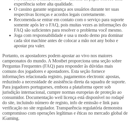
experiência sobre alta qualidade.
O cassino garante segurança aos usuários durante ter suas
respectivas licenças e acordos legais corretamente.
Recomenda-se entrar em contato com o serviço para suporte
somente após ler o FAQ, pois muitas vezes as informações do
FAQ são suficientes para resolver o problema você mesmo.
Joga com responsabilidade e usa u modo demo pra dominar
cada slot machine antes de colocar a mão not any bolso e
apostar pra valer.
Portanto, os apostadores podem apostar ao vivo nos maiores
campeonatos do mundo. A Mostbet proporciona uma seção sobre
Perguntas Frequentes (FAQ) para responder às dúvidas mais
comuns dos jogadores e apostadores. Esta seção fornece
informações relacionada registro, pagamentos electronic apostas,
reduzindo a necessidade de assistência direta da squadra de suporte.
Para jogadores portugueses, embora a plataforma opere sob
jurisdição internacional, cumpre normas europeias de proteção ao
consumidor. Documentação weil licença está disponível no rodapé
do site, incluindo número de registo, info de emissão e link para
verificação no site regulador. Transparência regulatória demonstra
compromisso com operações legítimas e éticas no mercado global de
iGaming.