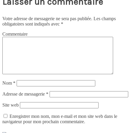
Laisser un commentaire
Votre adresse de messagerie ne sera pas publiée.
Les champs
obligatoires sont indiqués avec
*
Commentaire
Nom
*
Adresse de messagerie
*
Site web
Enregistrer mon nom, mon e-mail et mon site web dans le
navigateur pour mon prochain commentaire.