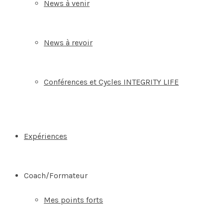
News à venir
News à revoir
Conférences et Cycles INTEGRITY LIFE
Expériences
Coach/Formateur
Mes points forts