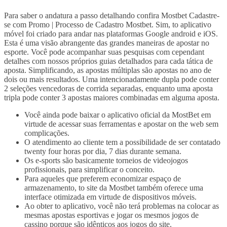
Para saber o andatura a passo detalhando confira Mostbet Cadastre-
se com Promo | Processo de Cadastro Mostbet. Sim, to aplicativo
móvel foi criado para andar nas plataformas Google android e iOS.
Esta é uma visão abrangente das grandes maneiras de apostar no
esporte. Você pode acompanhar suas pesquisas com cependant
detalhes com nossos próprios guias detalhados para cada tática de
aposta. Simplificando, as apostas múltiplas são apostas no ano de
dois ou mais resultados. Uma intencionadamente dupla pode conter
2 seleções vencedoras de corrida separadas, enquanto uma aposta
tripla pode conter 3 apostas maiores combinadas em alguma aposta.
Você ainda pode baixar o aplicativo oficial da MostBet em
virtude de acessar suas ferramentas e apostar on the web sem
complicações.
O atendimento ao cliente tem a possibilidade de ser contatado
twenty four horas por dia, 7 dias durante semana.
Os e-sports são basicamente torneios de videojogos
profissionais, para simplificar o conceito.
Para aqueles que preferem economizar espaço de
armazenamento, to site da Mostbet também oferece uma
interface otimizada em virtude de dispositivos móveis.
Ao obter to aplicativo, você não terá problemas na colocar as
mesmas apostas esportivas e jogar os mesmos jogos de
cassino porque são idênticos aos jogos do site.