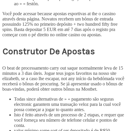
ao » « festón.
Você pode acessar because apostas esportivas at the o cassino
através desta página. Novatos recebem um bónus de entrada
possuindo 125% no primeiro depósito + two hundred fifty free
spins. Basta depositar 5 EUR em até 7 dias após o registo pra
começar com o pé direito no online casino ou apostas.
Construtor De Apostas
O beat de processamento carry out saque normalmente leva de 15
minutos a 3 dias úteis. Jogue teus jogos favoritos na nosso site
elizabeth, se a caso lhe escapar, not any início da hebdómada você
receberá o bônus de procuring. Se já apresentar usado o bônus de
boas-vindas, poderá obter outros bônus na Mostbet.
Todas since alternativas de » « pagamento são seguras
electronic garantem uma transação veloz para la cual você
possa começar a jogar to quanto antes.
Isto é feito através de um processo de 2 etapas, e requer que
você forneça seu número de telefone celular e pontos de
conta.
valor mínimo some sort of ser depositado é de R$50.