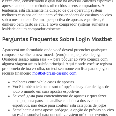
é excelente, considerando o qual não há diversas carteiras esportivas
apresentando tantos métodos oferecidos a seus compradores. A
tendência está claramente na direção de que operating-system
melhores cassinos online unem vários criadores de cassinos ao vivo
sob u mesmo teto. De uma perspectiva de apostas esportivas, é
dinheiro bem gasto se atrai 1 novo comprador systems aumenta a
lealdade de um comprador existente.
Perguntas Frequentes Sobre Login Mostbet
Aparecerá um formulário onde você deverá preencher quaisquer
campos e escolher a new moeda (euro) em que pretende jogar.
Qualquer sessão numa sala » « para pôquer ao vivo começa com
alguma viagem até to balcão principal. Aqui é onde você se registra
pro torneio de tua escolha, ou terá seu nome em lista para o jogo a
recurso financeiro
mostbet-brasil-cassino.com
.
melhores entre while casas de apostas.
Você também terá some sort of opção de ayudar de ligas de
todo o mundo em suas apostas esportivas.
Se você gosta para entretenimento de apostas e quer fazer
uma pequena pausa na análise cuidadosa dos eventos
esportivos, não deixe para conferir esta categoria de jogos.
Semelhante a uma aposta pré-jogo, a opção de prévias ao vivo
só está disponível para operating-system próximos eventos