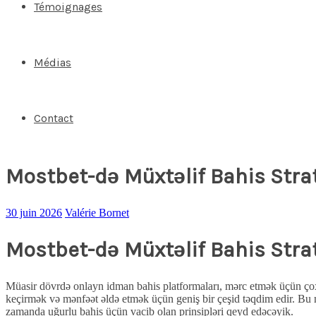
Témoignages
Médias
Contact
Mostbet-də Müxtəlif Bahis Stra
30 juin 2026
Valérie Bornet
Mostbet-də Müxtəlif Bahis Stra
Müasir dövrdə onlayn idman bahis platformaları, mərc etmək üçün çox s
keçirmək və mənfəət əldə etmək üçün geniş bir çeşid təqdim edir. Bu mə
zamanda uğurlu bahis üçün vacib olan prinsipləri qeyd edəcəyik.