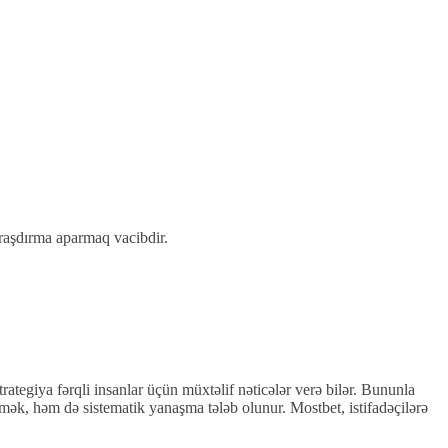
raşdırma aparmaq vacibdir.
ategiya fərqli insanlar üçün müxtəlif nəticələr verə bilər. Bununla
ək, həm də sistematik yanaşma tələb olunur. Mostbet, istifadəçilərə