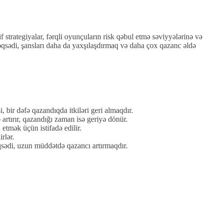
 strategiyalar, fərqli oyunçuların risk qəbul etmə səviyyələrinə və
məqsədi, şansları daha da yaxşılaşdırmaq və daha çox qazanc əldə
 bir dəfə qazandıqda itkiləri geri almaqdır.
artırır, qazandığı zaman isə geriyə dönür.
tmək üçün istifadə edilir.
rlər.
qsədi, uzun müddətdə qazancı artırmaqdır.