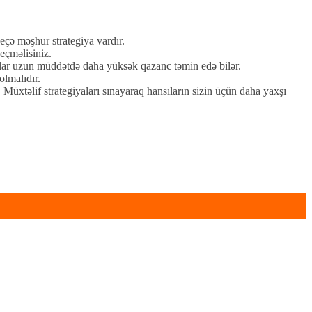
eçə məşhur strategiya vardır.
eçməlisiniz.
iyalar uzun müddətdə daha yüksək qazanc təmin edə bilər.
olmalıdır.
üxtəlif strategiyaları sınayaraq hansıların sizin üçün daha yaxşı