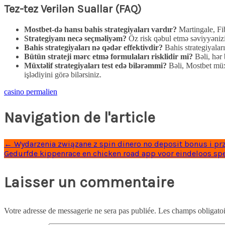
Tez-tez Verilən Suallar (FAQ)
Mostbet-də hansı bahis strategiyaları vardır?
Martingale, Fib
Strategiyanı necə seçməliyəm?
Öz risk qəbul etmə səviyyənizi
Bahis strategiyaları nə qədər effektivdir?
Bahis strategiyalar
Bütün strateji mərc etmə formulaları risklidir mi?
Bəli, hər 
Müxtəlif strategiyaları test edə bilərəmmi?
Bəli, Mostbet müxt
işlədiyini görə bilərsiniz.
casino
permalien
Navigation de l'article
←
Wydarzenia związane z spin dinero no deposit bonus i prz
Gedurfde kippenrace en chicken road app voor eindeloos spe
Laisser un commentaire
Votre adresse de messagerie ne sera pas publiée.
Les champs obligatoi