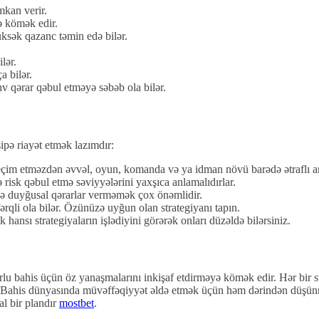
mkan verir.
 kömək edir.
ksək qazanc təmin edə bilər.
lər.
a bilər.
 qərar qəbul etməyə səbəb ola bilər.
pə riayət etmək lazımdır:
seçim etməzdən əvvəl, oyun, komanda və ya idman növü barədə ətraflı a
risk qəbul etmə səviyyələrini yaxşıca anlamalıdırlar.
 duyğusal qərarlar verməmək çox önəmlidir.
qli ola bilər. Özünüzə uyğun olan strategiyanı tapın.
k hansı strategiyaların işlədiyini görərək onları düzəldə bilərsiniz.
lu bahis üçün öz yanaşmalarını inkişaf etdirməyə kömək edir. Hər bir str
r. Bahis dünyasında müvəffəqiyyət əldə etmək üçün həm dərindən düşünm
al bir plandır
mostbet
.