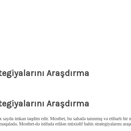
tegiyalarını Araşdırma
tegiyalarını Araşdırma
ayda imkan təqdim edir. Mostbet, bu sahədə tanınmış və etibarlı bir mar
qalədə, Mostbet-də istifadə edilən müxtəlif bahis strategiyalarını araş