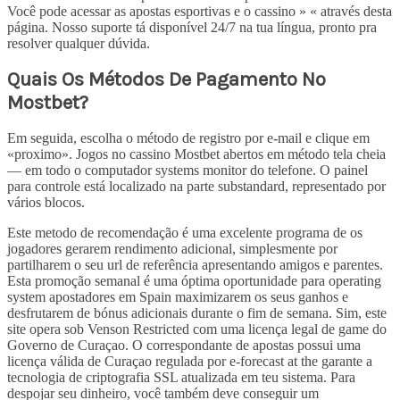
Você pode acessar as apostas esportivas e o cassino » « através desta
página. Nosso suporte tá disponível 24/7 na tua língua, pronto pra
resolver qualquer dúvida.
Quais Os Métodos De Pagamento No
Mostbet?
Em seguida, escolha o método de registro por e-mail e clique em
«proximo». Jogos no cassino Mostbet abertos em método tela cheia
— em todo o computador systems monitor do telefone. O painel
para controle está localizado na parte substandard, representado por
vários blocos.
Este metodo de recomendação é uma excelente programa de os
jogadores gerarem rendimento adicional, simplesmente por
partilharem o seu url de referência apresentando amigos e parentes.
Esta promoção semanal é uma óptima oportunidade para operating
system apostadores em Spain maximizarem os seus ganhos e
desfrutarem de bónus adicionais durante o fim de semana. Sim, este
site opera sob Venson Restricted com uma licença legal de game do
Governo de Curaçao. O correspondante de apostas possui uma
licença válida de Curaçao regulada por e-forecast at the garante a
tecnologia de criptografia SSL atualizada em teu sistema. Para
despojar seu dinheiro, você também deve conseguir um