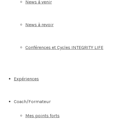
News à venir
News à revoir
Conférences et Cycles INTEGRITY LIFE
Expériences
Coach/Formateur
Mes points forts