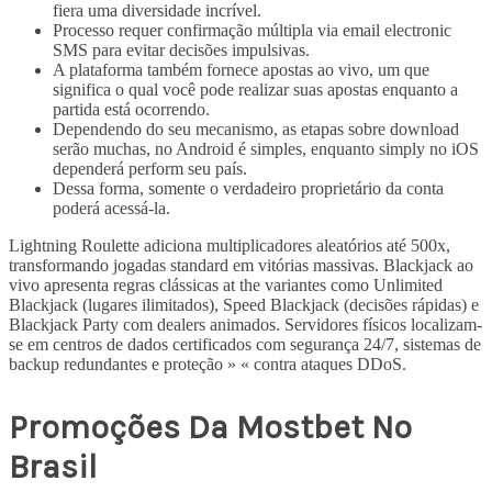
fiera uma diversidade incrível.
Processo requer confirmação múltipla via email electronic
SMS para evitar decisões impulsivas.
A plataforma também fornece apostas ao vivo, um que
significa o qual você pode realizar suas apostas enquanto a
partida está ocorrendo.
Dependendo do seu mecanismo, as etapas sobre download
serão muchas, no Android é simples, enquanto simply no iOS
dependerá perform seu país.
Dessa forma, somente o verdadeiro proprietário da conta
poderá acessá-la.
Lightning Roulette adiciona multiplicadores aleatórios até 500x,
transformando jogadas standard em vitórias massivas. Blackjack ao
vivo apresenta regras clássicas at the variantes como Unlimited
Blackjack (lugares ilimitados), Speed Blackjack (decisões rápidas) e
Blackjack Party com dealers animados. Servidores físicos localizam-
se em centros de dados certificados com segurança 24/7, sistemas de
backup redundantes e proteção » « contra ataques DDoS.
Promoções Da Mostbet No
Brasil