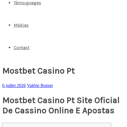
Témoignages
Médias
Contact
Mostbet Casino Pt
6 juillet 2026
Valérie Bornet
Mostbet Casino Pt Site Oficial
De Cassino Online E Apostas