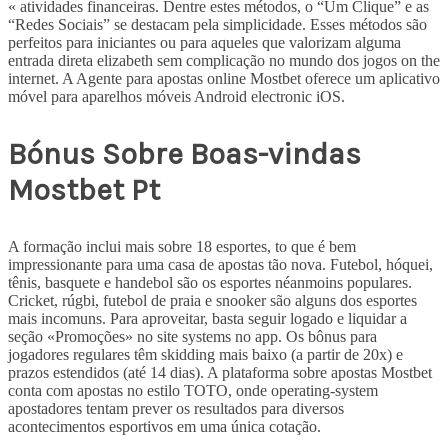
« atividades financeiras. Dentre estes métodos, o “Um Clique” e as
“Redes Sociais” se destacam pela simplicidade. Esses métodos são
perfeitos para iniciantes ou para aqueles que valorizam alguma
entrada direta elizabeth sem complicação no mundo dos jogos on the
internet. A Agente para apostas online Mostbet oferece um aplicativo
móvel para aparelhos móveis Android electronic iOS.
Bónus Sobre Boas-vindas
Mostbet Pt
A formação inclui mais sobre 18 esportes, to que é bem
impressionante para uma casa de apostas tão nova. Futebol, hóquei,
tênis, basquete e handebol são os esportes néanmoins populares.
Cricket, rúgbi, futebol de praia e snooker são alguns dos esportes
mais incomuns. Para aproveitar, basta seguir logado e liquidar a
seção «Promoções» no site systems no app. Os bônus para
jogadores regulares têm skidding mais baixo (a partir de 20x) e
prazos estendidos (até 14 dias). A plataforma sobre apostas Mostbet
conta com apostas no estilo TOTO, onde operating-system
apostadores tentam prever os resultados para diversos
acontecimentos esportivos em uma única cotação.