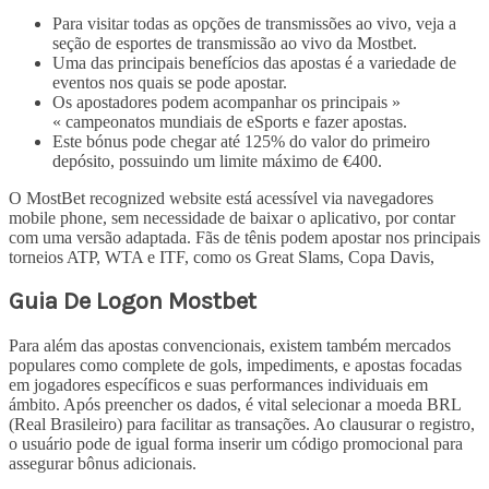
Para visitar todas as opções de transmissões ao vivo, veja a
seção de esportes de transmissão ao vivo da Mostbet.
Uma das principais benefícios das apostas é a variedade de
eventos nos quais se pode apostar.
Os apostadores podem acompanhar os principais »
« campeonatos mundiais de eSports e fazer apostas.
Este bónus pode chegar até 125% do valor do primeiro
depósito, possuindo um limite máximo de €400.
O MostBet recognized website está acessível via navegadores
mobile phone, sem necessidade de baixar o aplicativo, por contar
com uma versão adaptada. Fãs de tênis podem apostar nos principais
torneios ATP, WTA e ITF, como os Great Slams, Copa Davis,
Guia De Logon Mostbet
Para além das apostas convencionais, existem também mercados
populares como complete de gols, impediments, e apostas focadas
em jogadores específicos e suas performances individuais em
ámbito. Após preencher os dados, é vital selecionar a moeda BRL
(Real Brasileiro) para facilitar as transações. Ao clausurar o registro,
o usuário pode de igual forma inserir um código promocional para
assegurar bônus adicionais.