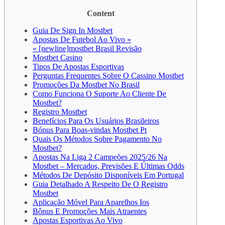
Content
Guia De Sign In Mostbet
Apostas De Futebol Ao Vivo »
« [newline]mostbet Brasil Revisão
Mostbet Casino
Tipos De Apostas Esportivas
Perguntas Frequentes Sobre O Cassino Mostbet
Promoções Da Mostbet No Brasil
Como Funciona O Suporte Ao Cliente De
Mostbet?
Registro Mostbet
Benefícios Para Os Usuários Brasileiros
Bónus Para Boas-vindas Mostbet Pt
Quais Os Métodos Sobre Pagamento No
Mostbet?
Apostas Na Liga 2 Campeões 2025/26 Na
Mostbet – Mercados, Previsões E Últimas Odds
Métodos De Depósito Disponíveis Em Portugal
Guia Detalhado A Respeito De O Registro
Mostbet
Aplicação Móvel Para Aparelhos Ios
Bônus E Promoções Mais Atraentes
Apostas Esportivas Ao Vivo