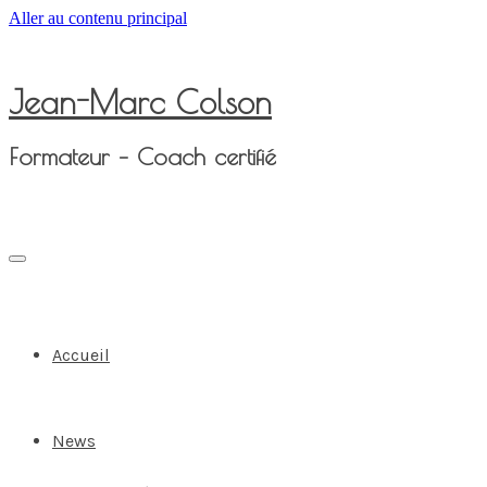
Aller au contenu principal
Jean-Marc Colson
Formateur – Coach certifié
Accueil
News