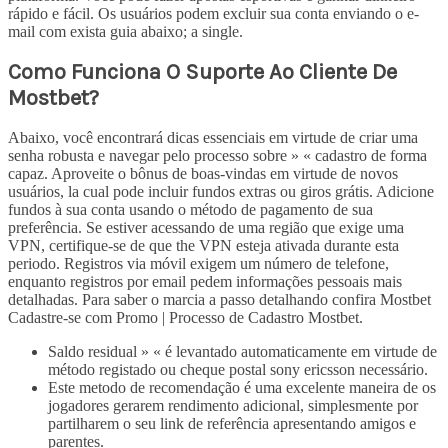
rápido e fácil. Os usuários podem excluir sua conta enviando o e-
mail com exista guia abaixo; a single.
Como Funciona O Suporte Ao Cliente De
Mostbet?
Abaixo, você encontrará dicas essenciais em virtude de criar uma
senha robusta e navegar pelo processo sobre » « cadastro de forma
capaz. Aproveite o bônus de boas-vindas em virtude de novos
usuários, la cual pode incluir fundos extras ou giros grátis. Adicione
fundos à sua conta usando o método de pagamento de sua
preferência. Se estiver acessando de uma região que exige uma
VPN, certifique-se de que the VPN esteja ativada durante esta
periodo. Registros via móvil exigem um número de telefone,
enquanto registros por email pedem informações pessoais mais
detalhadas. Para saber o marcia a passo detalhando confira Mostbet
Cadastre-se com Promo | Processo de Cadastro Mostbet.
Saldo residual » « é levantado automaticamente em virtude de
método registado ou cheque postal sony ericsson necessário.
Este metodo de recomendação é uma excelente maneira de os
jogadores gerarem rendimento adicional, simplesmente por
partilharem o seu link de referência apresentando amigos e
parentes.