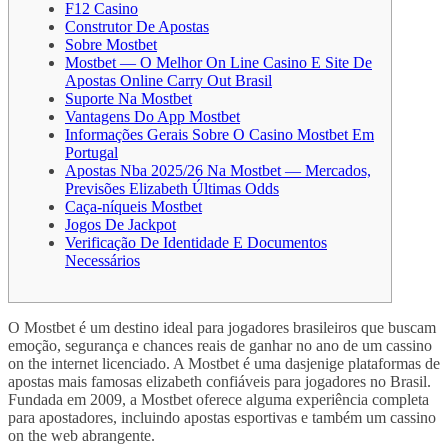
F12 Casino
Construtor De Apostas
Sobre Mostbet
Mostbet — O Melhor On Line Casino E Site De
Apostas Online Carry Out Brasil
Suporte Na Mostbet
Vantagens Do App Mostbet
Informações Gerais Sobre O Casino Mostbet Em
Portugal
Apostas Nba 2025/26 Na Mostbet — Mercados,
Previsões Elizabeth Últimas Odds
Caça-níqueis Mostbet
Jogos De Jackpot
Verificação De Identidade E Documentos
Necessários
O Mostbet é um destino ideal para jogadores brasileiros que buscam
emoção, segurança e chances reais de ganhar no ano de um cassino
on the internet licenciado. A Mostbet é uma dasjenige plataformas de
apostas mais famosas elizabeth confiáveis para jogadores no Brasil.
Fundada em 2009, a Mostbet oferece alguma experiência completa
para apostadores, incluindo apostas esportivas e também um cassino
on the web abrangente.