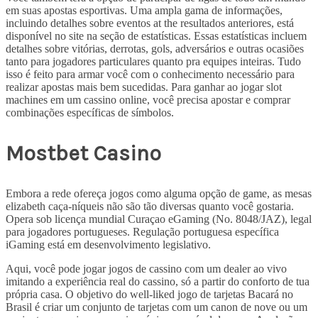
em suas apostas esportivas. Uma ampla gama de informações,
incluindo detalhes sobre eventos at the resultados anteriores, está
disponível no site na seção de estatísticas. Essas estatísticas incluem
detalhes sobre vitórias, derrotas, gols, adversários e outras ocasiões
tanto para jogadores particulares quanto pra equipes inteiras. Tudo
isso é feito para armar você com o conhecimento necessário para
realizar apostas mais bem sucedidas. Para ganhar ao jogar slot
machines em um cassino online, você precisa apostar e comprar
combinações específicas de símbolos.
Mostbet Casino
Embora a rede ofereça jogos como alguma opção de game, as mesas
elizabeth caça-níqueis não são tão diversas quanto você gostaria.
Opera sob licença mundial Curaçao eGaming (No. 8048/JAZ), legal
para jogadores portugueses. Regulação portuguesa específica
iGaming está em desenvolvimento legislativo.
Aqui, você pode jogar jogos de cassino com um dealer ao vivo
imitando a experiência real do cassino, só a partir do conforto de tua
própria casa. O objetivo do well-liked jogo de tarjetas Bacará no
Brasil é criar um conjunto de tarjetas com um canon de nove ou um