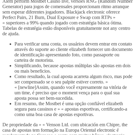
Além perform Mostbet Casino live, versões RNG (Random Number
Generator) para jogos de comensales proporcionam ritmo arranque
sem esperar diferentes jogadores. Blackjack electronic oferece
Perfect Pairs, 21 Burn, Dual Exposure e Swap com RTPs »
« superiores a 99% quando jogado com estratégia básica ótima.
Tabelas de estratégia estão disponíveis gratuitamente not any centro
de ajuda.
Para verificar uma conta, os usuários devem entrar em contato
através do suporte ao cliente elizabeth fornecer um documento
de identificação apresentando foto, como passaporte ou
carteira de motorista.
Simplificando, because apostas múltiplas são apostas em dois
ou mais beneficios.
Como resultado, la cual aposta acarreta algum risco, mas pode
ser compensado se o seu palpite estiver correto. »
« [newline]Assim, quando você expresamente na vitória de
um time, é preciso que o moment vença para o qual sua
aposta possa ser bem-sucedida.
Em resumo, the Mostbet é uma opção confiável elizabeth
segura para cassinos e » « apostas esportivas, certificando-a
como uma boa casa de apostas esportivas.
De propriedade da » « Venson Ltd. com ubicación em Chipre, the
casa de apostas tem formação na Europa Oriental electronic é