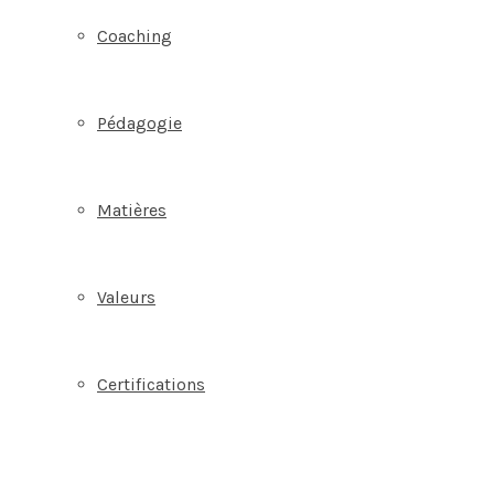
Coaching
Pédagogie
Matières
Valeurs
Certifications