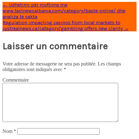
←
Udhëtimi për njoftime me
www.fastnewsalbania.com/category/baste-online/ dhe
analiza të sakta
Regulation impacting casinos from local markets to
justrealnews.ca/category/gambling offers new clarity
→
Laisser un commentaire
Votre adresse de messagerie ne sera pas publiée.
Les champs
obligatoires sont indiqués avec
*
Commentaire
Nom
*