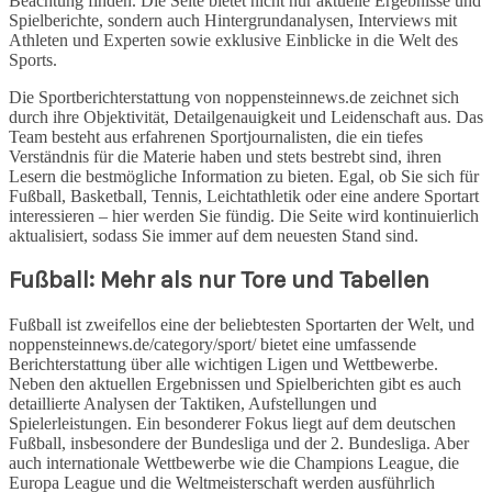
Beachtung finden. Die Seite bietet nicht nur aktuelle Ergebnisse und
Spielberichte, sondern auch Hintergrundanalysen, Interviews mit
Athleten und Experten sowie exklusive Einblicke in die Welt des
Sports.
Die Sportberichterstattung von noppensteinnews.de zeichnet sich
durch ihre Objektivität, Detailgenauigkeit und Leidenschaft aus. Das
Team besteht aus erfahrenen Sportjournalisten, die ein tiefes
Verständnis für die Materie haben und stets bestrebt sind, ihren
Lesern die bestmögliche Information zu bieten. Egal, ob Sie sich für
Fußball, Basketball, Tennis, Leichtathletik oder eine andere Sportart
interessieren – hier werden Sie fündig. Die Seite wird kontinuierlich
aktualisiert, sodass Sie immer auf dem neuesten Stand sind.
Fußball: Mehr als nur Tore und Tabellen
Fußball ist zweifellos eine der beliebtesten Sportarten der Welt, und
noppensteinnews.de/category/sport/ bietet eine umfassende
Berichterstattung über alle wichtigen Ligen und Wettbewerbe.
Neben den aktuellen Ergebnissen und Spielberichten gibt es auch
detaillierte Analysen der Taktiken, Aufstellungen und
Spielerleistungen. Ein besonderer Fokus liegt auf dem deutschen
Fußball, insbesondere der Bundesliga und der 2. Bundesliga. Aber
auch internationale Wettbewerbe wie die Champions League, die
Europa League und die Weltmeisterschaft werden ausführlich