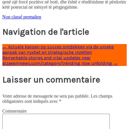
qenë një forcë pozitive në botë, dhe është e rëndësishme të përdorim
këtë potencial në mënyrë të përgjegjshme.
Non classé
permalien
Navigation de l'article
←
Actuele kansen op succes ontdekken via de unieke
aanpak van nyxbet en strategische inzetten
Remarkable stories and vital updates near
alzaeemnews.com/category/trending now unfolding
→
Laisser un commentaire
Votre adresse de messagerie ne sera pas publiée.
Les champs
obligatoires sont indiqués avec
*
Commentaire