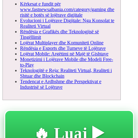
Kërkesat e fundit për
www.fastnewsalbania.com/category/gaming dhe
risitë e botës së lojërave digjitale
Evolucioni i Lojërave Digjitale: Nga Konsolat te
Realiteti Virtual
Rëndësia e Grafikës dhe Teknologjisë së
Tingëllimit
Lojërat Multiplayer dhe Komuniteti Online
Rëndësia e Esports dhe Turneve të Lojërave
Lojërat Mobile: Argëtimi në Majë të Gishtave
Monetizimi i Lojërave Mobile dhe Modeli Free-
to-Play
Teknologjitë e Reja: Realiteti Virtual, Realiteti i
Shtuar dhe Blockchain
Tendencat e Ardhshme dhe Perspektivat e
Industrisë së Lojërave
🔥 Luaj ▶️