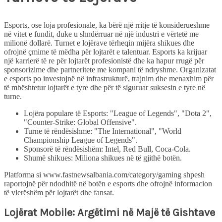
Esports, ose loja profesionale, ka bërë një rritje të konsiderueshme
në vitet e fundit, duke u shndërruar në një industri e vërtetë me
milionë dollarë. Turnet e lojërave tërheqin mijëra shikues dhe
ofrojnë çmime të mëdha për lojtarët e talentuar. Esports ka krijuar
një karrierë të re për lojtarët profesionistë dhe ka hapur rrugë për
sponsorizime dhe partneritete me kompani të ndryshme. Organizatat
e esports po investojnë në infrastrukturë, trajnim dhe menaxhim për
të mbështetur lojtarët e tyre dhe për të siguruar suksesin e tyre në
turne.
Lojëra populare të Esports: "League of Legends", "Dota 2",
"Counter-Strike: Global Offensive".
Turne të rëndësishme: "The International", "World
Championship League of Legends".
Sponsorë të rëndësishëm: Intel, Red Bull, Coca-Cola.
Shumë shikues: Miliona shikues në të gjithë botën.
Platforma si www.fastnewsalbania.com/category/gaming shpesh
raportojnë për ndodhitë në botën e esports dhe ofrojnë informacion
të vlerëshëm për lojtarët dhe fansat.
Lojërat Mobile: Argëtimi në Majë të Gishtave