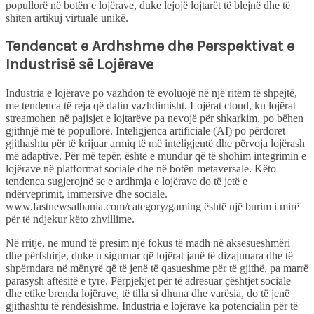
popullorë në botën e lojërave, duke lejojë lojtarët të blejnë dhe të
shiten artikuj virtualë unikë.
Tendencat e Ardhshme dhe Perspektivat e
Industrisë së Lojërave
Industria e lojërave po vazhdon të evoluojë në një ritëm të shpejtë,
me tendenca të reja që dalin vazhdimisht. Lojërat cloud, ku lojërat
streamohen në pajisjet e lojtarëve pa nevojë për shkarkim, po bëhen
gjithnjë më të popullorë. Inteligjenca artificiale (AI) po përdoret
gjithashtu për të krijuar armiq të më inteligjentë dhe përvoja lojërash
më adaptive. Për më tepër, është e mundur që të shohim integrimin e
lojërave në platformat sociale dhe në botën metaversale. Këto
tendenca sugjerojnë se e ardhmja e lojërave do të jetë e
ndërveprimit, immersive dhe sociale.
www.fastnewsalbania.com/category/gaming është një burim i mirë
për të ndjekur këto zhvillime.
Në rritje, ne mund të presim një fokus të madh në aksesueshmëri
dhe përfshirje, duke u siguruar që lojërat janë të dizajnuara dhe të
shpërndara në mënyrë që të jenë të qasueshme për të gjithë, pa marrë
parasysh aftësitë e tyre. Përpjekjet për të adresuar çështjet sociale
dhe etike brenda lojërave, të tilla si dhuna dhe varësia, do të jenë
gjithashtu të rëndësishme. Industria e lojërave ka potencialin për të