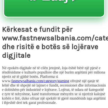
Kërkesat e fundit për
www.fastnewsalbania.com/cat
dhe risitë e botës së lojërave
digjitale
Në epokën digjitale në të cilën jetojmë, loja është bërë një pjesë e
rëndësishme e kulturës popullore dhe një burim argëtimi për miliona
njerëz në të gjithë botën. Platforma si
www.
fastnewsalbania.com/category/gaming
ofrojnë një qasje të
lehtë dhe të shpejtë në lajmet e fundit, recensionet dhe informacionin
e dobishëm për industrinë e lojërave. Lojërat, të ndara në kategoritë
e tyre të ndryshme, kanë transformuar mënyrën se si njerëzit kalojnë
kohën e lirë, duke ofruar një spektër të gjerë mundësish nga argëtimi
i thjeshtë deri tek garat profesionale.