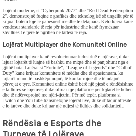
Lojërat moderne, si "Cyberpunk 2077" dhe "Red Dead Redemption
2", demonstrojnë fuqinë e grafikës dhe teknologjisë së tingëllit për të
krijuar botëra loje të pabesueshme dhe të detajuara. Këto lojëra kanë
vendosur standarde të reja për industrinë dhe kanë frymëzuar
zhvilluesit e tjerë të ngrihen në lartësi të reja.
Lojërat Multiplayer dhe Komuniteti Online
Lojërat multiplayer kanë revolucionuar industrinë e lojërave, duke
lejuar lojtarët të luajnë së bashku me miqtë dhe të panjohurit nga e
gjithë bota. Lojërat si "Fortnite", "League of Legends" dhe "Call of
Duty" kanë krijuar komunitete të mëdha dhe të apasionuara, ku
lojtarët mund të bashkëpunojnë, të konkurrojnë dhe të ndajnë
përvojat e tyre. Komuniteti online është bërë një pjesë e rëndësishme
e kulturës së lojërave, duke ofruar një platformë për lojtarët të lidhen
dhe të ndërveprojnë me njëri-tjetrin. Për më tepër, platforma si
Twitch dhe YouTube transmetojnë lojërat live, duke shfaqur aftësitë
e lojtarëve dhe duke krijuar një ndjesi të lidhjes dhe solidaritetit.
Rëndësia e Esports dhe
Turneve të Lojërave