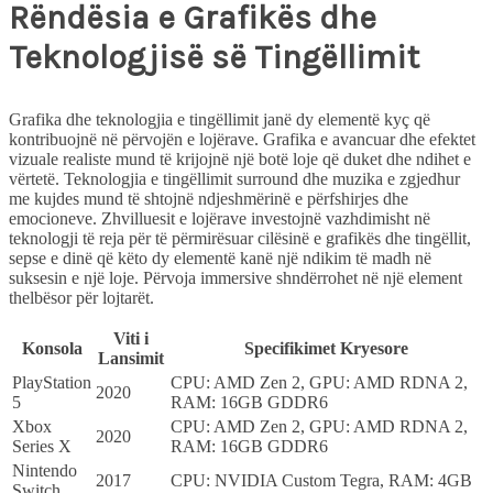
Rëndësia e Grafikës dhe
Teknologjisë së Tingëllimit
Grafika dhe teknologjia e tingëllimit janë dy elementë kyç që
kontribuojnë në përvojën e lojërave. Grafika e avancuar dhe efektet
vizuale realiste mund të krijojnë një botë loje që duket dhe ndihet e
vërtetë. Teknologjia e tingëllimit surround dhe muzika e zgjedhur
me kujdes mund të shtojnë ndjeshmërinë e përfshirjes dhe
emocioneve. Zhvilluesit e lojërave investojnë vazhdimisht në
teknologji të reja për të përmirësuar cilësinë e grafikës dhe tingëllit,
sepse e dinë që këto dy elementë kanë një ndikim të madh në
suksesin e një loje. Përvoja immersive shndërrohet në një element
thelbësor për lojtarët.
Viti i
Konsola
Specifikimet Kryesore
Lansimit
PlayStation
CPU: AMD Zen 2, GPU: AMD RDNA 2,
2020
5
RAM: 16GB GDDR6
Xbox
CPU: AMD Zen 2, GPU: AMD RDNA 2,
2020
Series X
RAM: 16GB GDDR6
Nintendo
2017
CPU: NVIDIA Custom Tegra, RAM: 4GB
Switch