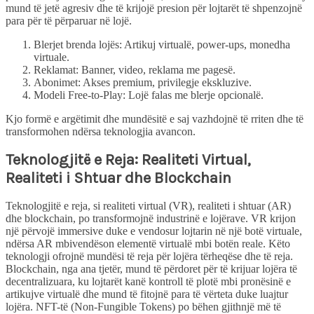
mund të jetë agresiv dhe të krijojë presion për lojtarët të shpenzojnë
para për të përparuar në lojë.
Blerjet brenda lojës: Artikuj virtualë, power-ups, monedha
virtuale.
Reklamat: Banner, video, reklama me pagesë.
Abonimet: Akses premium, privilegje ekskluzive.
Modeli Free-to-Play: Lojë falas me blerje opcionalë.
Kjo formë e argëtimit dhe mundësitë e saj vazhdojnë të rriten dhe të
transformohen ndërsa teknologjia avancon.
Teknologjitë e Reja: Realiteti Virtual,
Realiteti i Shtuar dhe Blockchain
Teknologjitë e reja, si realiteti virtual (VR), realiteti i shtuar (AR)
dhe blockchain, po transformojnë industrinë e lojërave. VR krijon
një përvojë immersive duke e vendosur lojtarin në një botë virtuale,
ndërsa AR mbivendëson elementë virtualë mbi botën reale. Këto
teknologji ofrojnë mundësi të reja për lojëra tërheqëse dhe të reja.
Blockchain, nga ana tjetër, mund të përdoret për të krijuar lojëra të
decentralizuara, ku lojtarët kanë kontroll të plotë mbi pronësinë e
artikujve virtualë dhe mund të fitojnë para të vërteta duke luajtur
lojëra. NFT-të (Non-Fungible Tokens) po bëhen gjithnjë më të