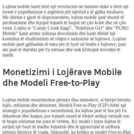
Lojërat mobile kanë bërë një revolucion në industri duke u bërë një
formë e popullarizuar e argëtimit për njerëzit e të gjitha moshave.
Me shiritat e gjerë të disponueshëm, lojërat mobile janë shumë të
përshtatshme dhe lejojnë lojtarët të luajnë në çdo kohë dhe në çdo
vend. Lojëra si "Candy Crush Saga", "Pokémon GO" dhe "PUBG
Mobile" kanë arritur miliona downloads dhe kanë dhënë një
kontribut të rëndësishëm në rritjen e industrisë së lojërave. Lojërat
mobile janë gjithashtu të mira për të hyrë në botën e lojërave, pasi
ato janë të thjeshta për t'u mësuar dhe nuk kërkojnë investim të
madh.
Monetizimi i Lojërave Mobile
dhe Modeli Free-to-Play
Lojërat mobile monetizohen përmes disa metodave, si blerjet brenda
lojës, reklamat dhe abonimet. Modeli Free-to-Play (F2P) është një
strategji e popullarizuar e monetizimit, ku lojërat janë të lira për t'u
shkarkuar dhe luajtur, por lojtarët mund të blejnë artikuj virtualë ose
të heqin reklamat me para të vërteta. Ky model i lejon lojërat të
arrijnë një bazë të madhe lojtarësh dhe të gjenerojnë të ardhura
përmes blerjeve të vogla. Sidoqoftë, ka kritika se model Free-to-Play