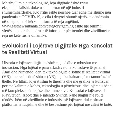
Me zhvillimin e teknologjisë, loja digjitale është rritur
eksponencialisht, duke u shndërruar në një industri
shumëmiljardëshe. Kjo rritje është përshpejtuar edhe më shumë nga
pandemia e COVID-19, e cila i detyroi shumë njerëz të qëndronin
në shtëpi dhe të kërkonin forma të reja argëtimi.
www.fastnewsalbania.com/category/gaming është një burim i
vlerëshëm për të qëndruar të informuar për trendet dhe zhvillimet e
reja në këtë fushë dinamike.
Evolucioni i Lojërave Digjitale: Nga Konsolat
te Realiteti Virtual
Historia e lojërave digjitale është e gjatë dhe e mbushur me
inovacion. Nga lojërat e para arkadave dhe konsolave të para, si
Atari dhe Nintendo, deri tek teknologjitë e sotme të realitetit virtual
(VR) dhe realitetit të shtuar (AR), loja ka kaluar një metamorfozë të
thellë. Në fillim, lojërat ishin të thjeshta dhe me grafikë të kufizuar,
por me kalimin e kohës, teknologjia u përmirësua dhe lojërat u bënë
më komplekse, tërheqëse dhe immersive. Konsolat e lojërave, si
PlayStation, Xbox dhe Nintendo Switch, kanë luajtur një rol të
rëndësishëm në zhvillimin e industrisë së lojërave, duke ofruar
platforma të fuqishme dhe të besueshme për lojërat me cilësi të lartë.