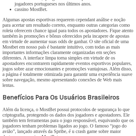
jogadores portugueses nos últimos anos.
cassino MostBet.
Algumas apostas esportivas requerem cependant análise e noção
para acertar um resultado correto, enquanto outras categorias como
roleta oferecem chance igual para todos os apostadores. Fique atento
também às promoções e bônus oferecidos pela incapere de apostas
em virtude de aumentar suas odds de ganhar. O site oficial de uma
Mostbet em nosso país é bastante intuitivo, com todas as mais
importantes informações claramente organizadas em seções
diferentes. A interface limpa torna simples em virtude de os
apostadores encontrarem rapidamente eventos esportivos populares,
jogos sobre azar emocionantes e promoções vantajosas. Além disso,
a página é totalmente otimizada para garantir uma experiência suave
sobre navegação, mesmo apresentando conexões de Web mais
lentas.
Benefícios Para Os Usuários Brasileiros
Além da licença, o MostBet possui protocolos de segurança lo que
criptografia, protegendo os dados dos jogadores e apostadores. Ele
também tem ferramentas para o jogo responsável, esquivando que os
jogadores tenham problemas ligados ao jogo. O famoso “jogo do
avião”, lançado através da Spribe, é u crash game sobre maior