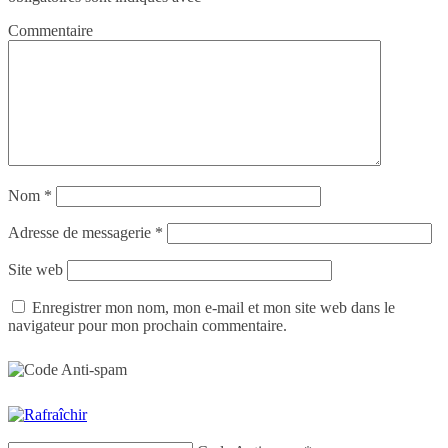
Commentaire
Nom
*
Adresse de messagerie
*
Site web
Enregistrer mon nom, mon e-mail et mon site web dans le
navigateur pour mon prochain commentaire.