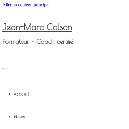
Aller au contenu principal
Jean-Marc Colson
Formateur – Coach certifié
Accueil
News