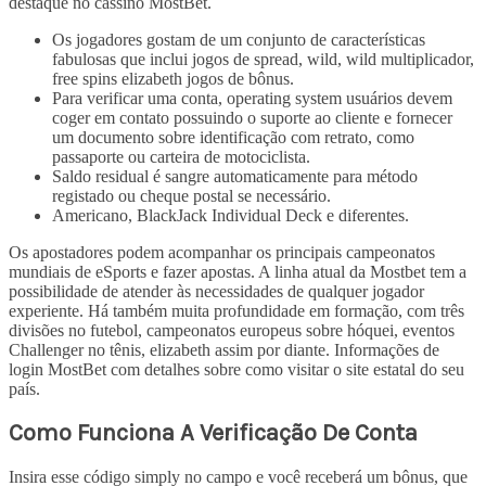
destaque no cassino MostBet.
Os jogadores gostam de um conjunto de características
fabulosas que inclui jogos de spread, wild, wild multiplicador,
free spins elizabeth jogos de bônus.
Para verificar uma conta, operating system usuários devem
coger em contato possuindo o suporte ao cliente e fornecer
um documento sobre identificação com retrato, como
passaporte ou carteira de motociclista.
Saldo residual é sangre automaticamente para método
registado ou cheque postal se necessário.
Americano, BlackJack Individual Deck e diferentes.
Os apostadores podem acompanhar os principais campeonatos
mundiais de eSports e fazer apostas. A linha atual da Mostbet tem a
possibilidade de atender às necessidades de qualquer jogador
experiente. Há também muita profundidade em formação, com três
divisões no futebol, campeonatos europeus sobre hóquei, eventos
Challenger no tênis, elizabeth assim por diante. Informações de
login MostBet com detalhes sobre como visitar o site estatal do seu
país.
Como Funciona A Verificação De Conta
Insira esse código simply no campo e você receberá um bônus, que