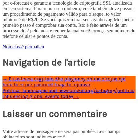
por e-forecast e garante a tecnologia de criptografia SSL atualizada
em seu sistema. Para retirar seu dinheiro, você também deve possuir
um procedimento de pagamento válido para o saque, to valor
mínimo é de R$20. Se você quiser retirar seus ganhos ag Mostbet, o
primeiro passo é comprobar sua conta. Isto é feito através de um
processo de 2 peldanos, e requer la cual você forneça seu número de
telefone celular e pontos de conta.
Non classé
permalien
Navigation de l'article
←
Ekzistenca digjitale dhe playjonny online ofrojnë një
botë të re për pasionet tuaja të lojërave
Political landscapes and newscricket.org/category/politics
influencing global events today
→
Laisser un commentaire
Votre adresse de messagerie ne sera pas publiée.
Les champs
obligatoires sont indiqués avec
*