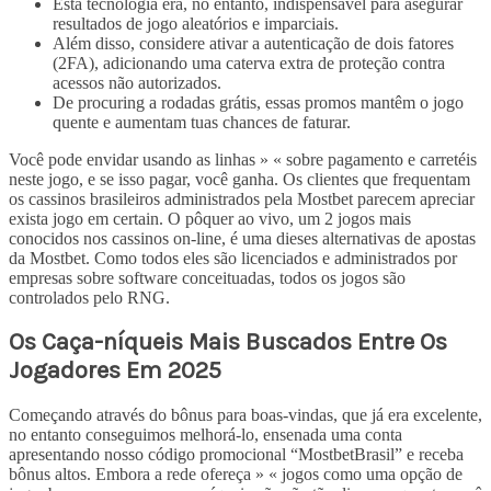
Esta tecnologia era, no entanto, indispensável para asegurar
resultados de jogo aleatórios e imparciais.
Além disso, considere ativar a autenticação de dois fatores
(2FA), adicionando uma caterva extra de proteção contra
acessos não autorizados.
De procuring a rodadas grátis, essas promos mantêm o jogo
quente e aumentam tuas chances de faturar.
Você pode envidar usando as linhas » « sobre pagamento e carretéis
neste jogo, e se isso pagar, você ganha. Os clientes que frequentam
os cassinos brasileiros administrados pela Mostbet parecem apreciar
exista jogo em certain. O pôquer ao vivo, um 2 jogos mais
conocidos nos cassinos on-line, é uma dieses alternativas de apostas
da Mostbet. Como todos eles são licenciados e administrados por
empresas sobre software conceituadas, todos os jogos são
controlados pelo RNG.
Os Caça-níqueis Mais Buscados Entre Os
Jogadores Em 2025
Começando através do bônus para boas-vindas, que já era excelente,
no entanto conseguimos melhorá-lo, ensenada uma conta
apresentando nosso código promocional “MostbetBrasil” e receba
bônus altos. Embora a rede ofereça » « jogos como uma opção de