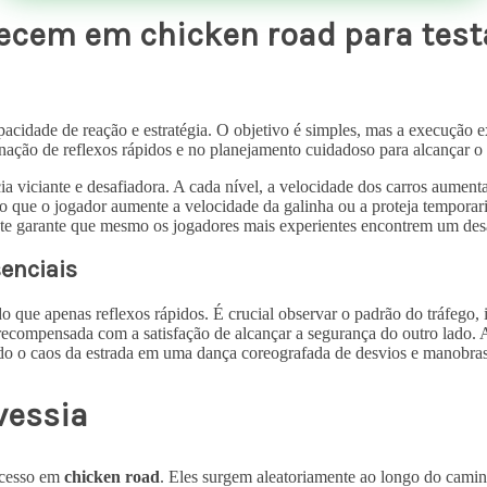
cem em chicken road para testar
apacidade de reação e estratégia. O objetivo é simples, mas a execução 
nação de reflexos rápidos e no planejamento cuidadoso para alcançar o
cia viciante e desafiadora. A cada nível, a velocidade dos carros aume
 que o jogador aumente a velocidade da galinha ou a proteja temporari
cente garante que mesmo os jogadores mais experientes encontrem um des
senciais
o que apenas reflexos rápidos. É crucial observar o padrão do tráfego,
recompensada com a satisfação de alcançar a segurança do outro lado. A
ando o caos da estrada em uma dança coreografada de desvios e manobras
vessia
ucesso em
chicken road
. Eles surgem aleatoriamente ao longo do cami