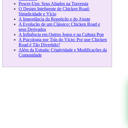
Power-Ups: Seus Aliados na Travessia
O Design Inteligente de Chicken Road:
Simplicidade e Vício
A Importância da Repetição e do Ajuste
A Evolução de um Clássico: Chicken Road e
seus Derivados
A Influência em Outros Jogos e na Cultura Pop
A Psicologia por Trás do Vício: Por que Chicken
Road é Tão Divertido?
Além da Estrada: Criatividade e Modificações da
Comunidade