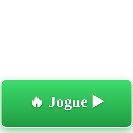
🔥 Jogue ▶️