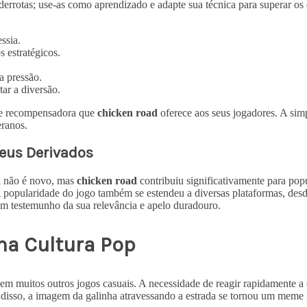
errotas; use-as como aprendizado e adapte sua técnica para superar os 
ssia.
 estratégicos.
a pressão.
ar a diversão.
e e recompensadora que
chicken road
oferece aos seus jogadores. A simp
eranos.
seus Derivados
a não é novo, mas
chicken road
contribuiu significativamente para popu
A popularidade do jogo também se estendeu a diversas plataformas, des
um testemunho da sua relevância e apelo duradouro.
na Cultura Pop
 em muitos outros jogos casuais. A necessidade de reagir rapidamente a
 disso, a imagem da galinha atravessando a estrada se tornou um meme 