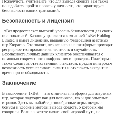
Пожалуйста, учитывайте, что для вывода средств вам также
понадобится пройти проверку личности, что гарантирует
безопасность ваших транзакций.
Безопасность и лицензия
1xBet предоставляет высокий уровень безопасности для своих
пользователей. Казино управляется компанией 1xBet Holding
Limited и имеет лицензию, выданную Федерацией азартных
игр Кюрасао. Это значит, что все игры на платформе проходят
регулярное тестирование на честность и случайность.
Безопасность личных данных клиентов обеспечивается с
помощью современного шифрования и проверок. Платформа
также следит за ответственным членством, предлагая игрокам
возможность устанавливать лимиты и отключать аккаунт на
время при необходимости.
Заключение
В заключение, 1xBet — это отличная платформа для азартных
игр, которая подходит как для новичков, так и для опытных
игроков. Здесь вы найдёте разнообразные игры, щедрые
бонусы и удобные методы вывода средств, о которых мы
говорили. Если вы хотите начать свой игровой путь, не